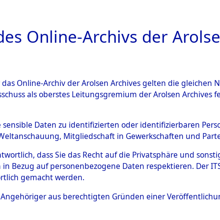
a
A
es Online-Archivs der Arolse
DIGITAL COLLEC
r das Online-Archiv der Arolsen Archives gelten die gleiche
ESCHREIBUNG
ARCHIVALE
ÜBERSICHT
BILD
sschuss als oberstes Leitungsgremium der Arolsen Archives 
ng und Identifizierung der 
e sensible Daten zu identifizierten oder identifizierbaren Pe
Weltanschauung, Mitgliedschaft in Gewerkschaften und Partei
ionslager Flossenbürg bis zu
antwortlich, dass Sie das Recht auf die Privatsphäre und sons
 Roding, Oberpfalz) auf der 
 in Bezug auf personenbezogene Daten respektieren. Der ITS k
rtlich gemacht werden.
d und Pösing (11 km) ermord
ls Angehöriger aus berechtigten Gründen einer Veröffentlic
 gekommenen 597 Häftlinge