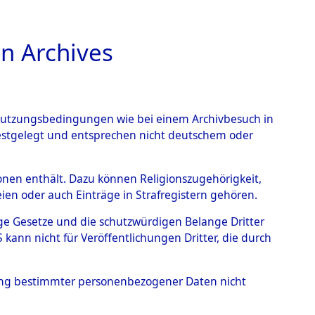
n Archives
TIONS ONLINE
n Nutzungsbedingungen wie bei einem Archivbesuch in
festgelegt und entsprechen nicht deutschem oder
auf dem Todesmarsch vom
rsonen enthält. Dazu können Religionszugehörigkeit,
en oder auch Einträge in Strafregistern gehören.
r Befreiung in Wetterfeld
tige Gesetze und die schutzwürdigen Belange Dritter
Strecke zwischen
ann nicht für Veröffentlichungen Dritter, die durch
eten oder anderweitig
hung bestimmter personenbezogener Daten nicht
→
0003 (84622524)
→