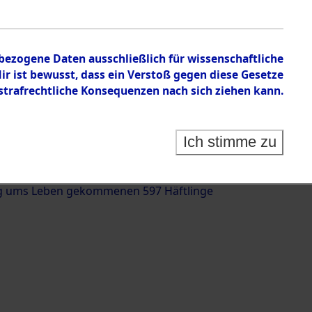
nbezogene Daten ausschließlich für wissenschaftliche
 ist bewusst, dass ein Verstoß gegen diese Gesetze
rafrechtliche Konsequenzen nach sich ziehen kann.
g und Identifizierung der auf dem Todesmarsch
trationslager Flossenbürg bis zur Befreiung in
Ich stimme zu
(Landkreis Roding, Oberpfalz) auf der Strecke
iebersried und Pösing (11 km) ermordeten oder
g ums Leben gekommenen 597 Häftlinge