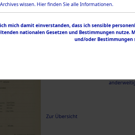
 Archives wissen.
Hier
finden Sie alle Informationen.
22602)
 ich mich damit einverstanden, dass ich sensible persone
0078 (84622602)
tenden nationalen Gesetzen und Bestimmungen nutze. Mir
und/oder Bestimmungen st
Übergeordnetes
Exhumierun
Dokument
vom Konzen
Wetterfeld 
zwischen D
anderweiti
Inhalt
Zur Übersicht