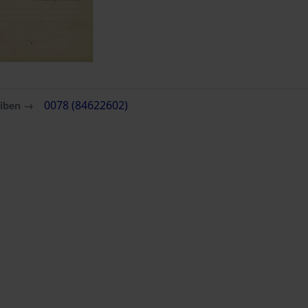
eiben →
0078 (84622602)