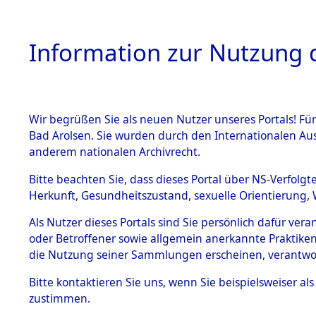
Information zur Nutzung d
Wir begrüßen Sie als neuen Nutzer unseres Portals! Fü
HOME
BESTANDSB
Bad Arolsen. Sie wurden durch den Internationalen Au
anderem nationalen Archivrecht.
BESTÄNDE
Exhumieru
Bitte beachten Sie, dass dieses Portal über NS-Verfolgt
Herkunft, Gesundheitszustand, sexuelle Orientierung, 
Konzentrat
1.
Inhaftierungsdoku
Als Nutzer dieses Portals sind Sie persönlich dafür ver
mente
(Landkreis
oder Betroffener sowie allgemein anerkannte Praktiken
5. Verschiedenes
die Nutzung seiner Sammlungen erscheinen, verantwo
Diebersrie
5.3
Bitte
kontaktieren
Sie uns, wenn Sie beispielsweiser a
Todesmärsche
zustimmen.
5.3.1 Alliierte
ums Leben
Erhebungen