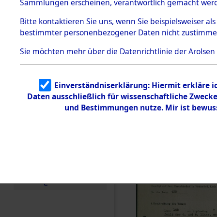
zur Befrei
Sammlungen erscheinen, verantwortlich gemacht wer
Todesmärsche
Roding, Ob
5.3.1 Alliierte
Bitte
kontaktieren
Sie uns, wenn Sie beispielsweiser al
Erhebungen
bestimmter personenbezogener Daten nicht zustimme
zu
zwischen D
Todesmärsch
en
Sie möchten mehr über die Datenrichtlinie der Arolsen
km) ermor
5.3.2
Versuchte
Identifizierun
Leben gek
Einverständniserklärung: Hiermit erkläre 
g
Daten ausschließlich für wissenschaftliche Zwec
5.3.3
0003 (846
Todesmärsch
und Bestimmungen nutze. Mir ist bewus
e /
Identifikation
unbekannter
Toter
5.3.5
Grabermittlu
ng /
Friedhofsplän
e