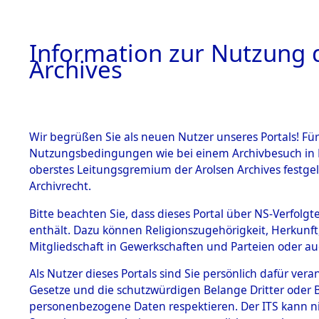
Information zur Nutzung d
Archives
HOME
BESTANDSBESCHREIBUNG
ARCHIVAL
Wir begrüßen Sie als neuen Nutzer unseres Portals! Für
Nutzungsbedingungen wie bei einem Archivbesuch in B
oberstes Leitungsgremium der Arolsen Archives festg
Archivrecht.
BESTÄNDE
Bitte beachten Sie, dass dieses Portal über NS-Verfolgte
Exhumierun
enthält. Dazu können Religionszugehörigkeit, Herkunf
Mitgliedschaft in Gewerkschaften und Parteien oder auc
auf dem T
1.
Inhaftierungsdoku
mente
Als Nutzer dieses Portals sind Sie persönlich dafür vera
Konzentrat
Gesetze und die schutzwürdigen Belange Dritter oder B
5. Verschiedenes
personenbezogene Daten respektieren. Der ITS kann nic
5.3