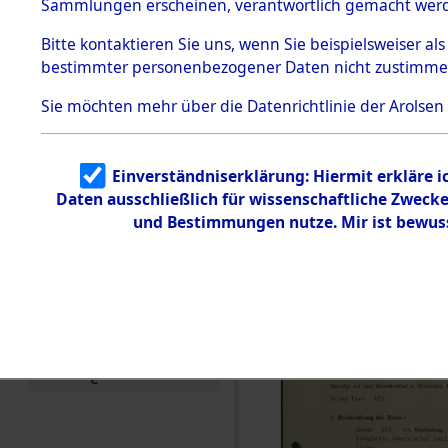
zur Befrei
Sammlungen erscheinen, verantwortlich gemacht wer
Todesmärsche
Roding, Ob
5.3.1 Alliierte
Bitte
kontaktieren
Sie uns, wenn Sie beispielsweiser al
Erhebungen
bestimmter personenbezogener Daten nicht zustimme
zu
zwischen D
Todesmärsch
en
Sie möchten mehr über die Datenrichtlinie der Arolsen
km) ermor
5.3.2
Versuchte
Identifizierun
Leben gek
Einverständniserklärung: Hiermit erkläre 
g
Daten ausschließlich für wissenschaftliche Zwec
5.3.3
0003 (846
Todesmärsch
und Bestimmungen nutze. Mir ist bewus
e /
Identifikation
unbekannter
Toter
5.3.5
Grabermittlu
ng /
Friedhofsplän
e