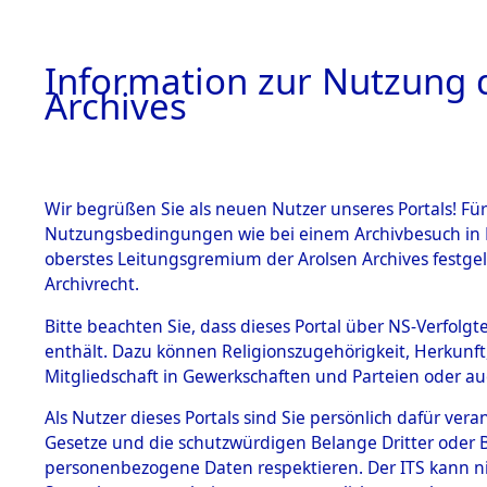
Information zur Nutzung d
Archives
HOME
BESTANDSBESCHREIBUNG
ARCHIVAL
Wir begrüßen Sie als neuen Nutzer unseres Portals! Für
Nutzungsbedingungen wie bei einem Archivbesuch in B
oberstes Leitungsgremium der Arolsen Archives festg
Archivrecht.
BESTÄNDE
Bitte beachten Sie, dass dieses Portal über NS-Verfolgte
Exhumierun
enthält. Dazu können Religionszugehörigkeit, Herkunf
Mitgliedschaft in Gewerkschaften und Parteien oder auc
auf dem T
1.
Inhaftierungsdoku
mente
Als Nutzer dieses Portals sind Sie persönlich dafür vera
Konzentrat
Gesetze und die schutzwürdigen Belange Dritter oder B
5. Verschiedenes
personenbezogene Daten respektieren. Der ITS kann nic
5.3