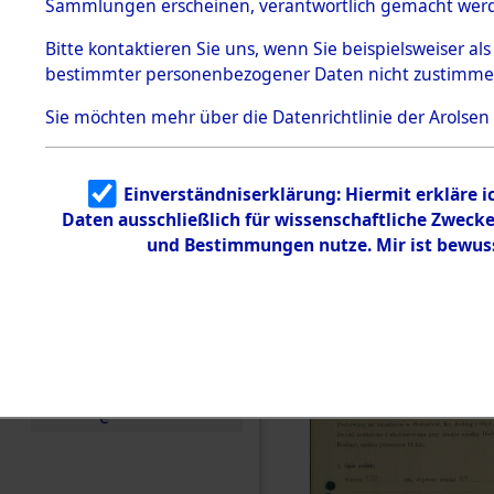
zur Befrei
Sammlungen erscheinen, verantwortlich gemacht wer
Todesmärsche
Roding, Ob
5.3.1 Alliierte
Bitte
kontaktieren
Sie uns, wenn Sie beispielsweiser al
Erhebungen
bestimmter personenbezogener Daten nicht zustimme
zu
zwischen D
Todesmärsch
en
Sie möchten mehr über die Datenrichtlinie der Arolsen
km) ermor
5.3.2
Versuchte
Identifizierun
Leben gek
Einverständniserklärung: Hiermit erkläre 
g
Daten ausschließlich für wissenschaftliche Zwec
5.3.3
0001 (846
Todesmärsch
und Bestimmungen nutze. Mir ist bewus
e /
Identifikation
unbekannter
Toter
5.3.5
Grabermittlu
ng /
Friedhofsplän
e