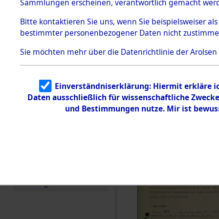
zur Befrei
Sammlungen erscheinen, verantwortlich gemacht wer
Todesmärsche
Roding, Ob
5.3.1 Alliierte
Bitte
kontaktieren
Sie uns, wenn Sie beispielsweiser al
Erhebungen
bestimmter personenbezogener Daten nicht zustimme
zu
zwischen D
Todesmärsch
en
Sie möchten mehr über die Datenrichtlinie der Arolsen
km) ermor
5.3.2
Versuchte
Identifizierun
Leben gek
Einverständniserklärung: Hiermit erkläre 
g
Daten ausschließlich für wissenschaftliche Zwec
5.3.3
0001 (846
Todesmärsch
und Bestimmungen nutze. Mir ist bewus
e /
Identifikation
unbekannter
Toter
5.3.5
Grabermittlu
ng /
Friedhofsplän
e