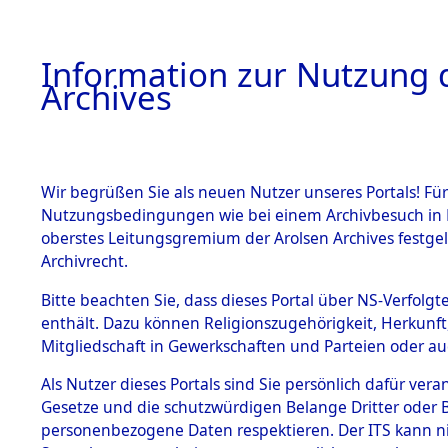
Information zur Nutzung d
Archives
HOME
BESTANDSBESCHREIBUNG
ARCHIVAL
Wir begrüßen Sie als neuen Nutzer unseres Portals! Für
Nutzungsbedingungen wie bei einem Archivbesuch in B
oberstes Leitungsgremium der Arolsen Archives festg
Archivrecht.
BESTÄNDE
Bitte beachten Sie, dass dieses Portal über NS-Verfolgte
Exhumierun
enthält. Dazu können Religionszugehörigkeit, Herkunf
Mitgliedschaft in Gewerkschaften und Parteien oder auc
auf dem T
1.
Inhaftierungsdoku
mente
Als Nutzer dieses Portals sind Sie persönlich dafür vera
Konzentrat
Gesetze und die schutzwürdigen Belange Dritter oder B
5. Verschiedenes
personenbezogene Daten respektieren. Der ITS kann nic
5.3