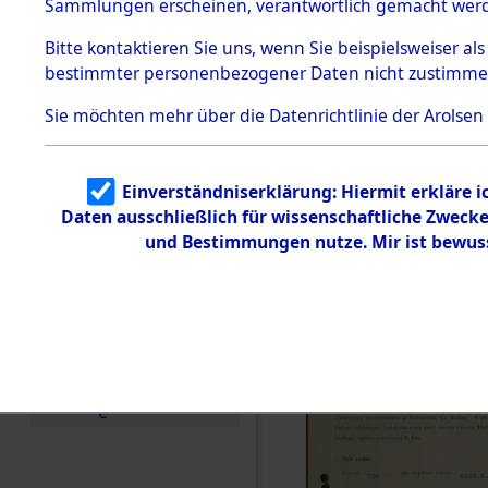
zur Befrei
Sammlungen erscheinen, verantwortlich gemacht wer
Todesmärsche
Roding, Ob
5.3.1 Alliierte
Bitte
kontaktieren
Sie uns, wenn Sie beispielsweiser al
Erhebungen
bestimmter personenbezogener Daten nicht zustimme
zu
zwischen D
Todesmärsch
en
Sie möchten mehr über die Datenrichtlinie der Arolsen
km) ermor
5.3.2
Versuchte
Identifizierun
Leben gek
Einverständniserklärung: Hiermit erkläre 
g
Daten ausschließlich für wissenschaftliche Zwec
5.3.3
0001 (846
Todesmärsch
und Bestimmungen nutze. Mir ist bewus
e /
Identifikation
unbekannter
Toter
5.3.5
Grabermittlu
ng /
Friedhofsplän
e