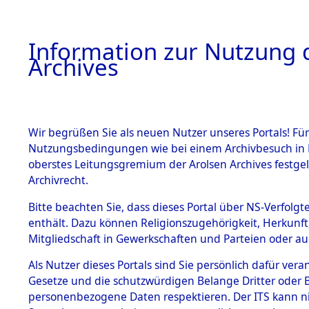
Information zur Nutzung d
Archives
HOME
BESTANDSBESCHREIBUNG
ARCHIVAL
Wir begrüßen Sie als neuen Nutzer unseres Portals! Für
Nutzungsbedingungen wie bei einem Archivbesuch in B
oberstes Leitungsgremium der Arolsen Archives festg
Archivrecht.
BESTÄNDE
Bitte beachten Sie, dass dieses Portal über NS-Verfolgte
Exhumierun
enthält. Dazu können Religionszugehörigkeit, Herkunf
Mitgliedschaft in Gewerkschaften und Parteien oder auc
auf dem T
1.
Inhaftierungsdoku
mente
Als Nutzer dieses Portals sind Sie persönlich dafür vera
Konzentrat
Gesetze und die schutzwürdigen Belange Dritter oder B
5. Verschiedenes
personenbezogene Daten respektieren. Der ITS kann nic
5.3