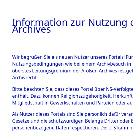
Information zur Nutzung d
Archives
HOME
BESTANDSBESCHREIBUNG
ARCHIVAL
Wir begrüßen Sie als neuen Nutzer unseres Portals! Für
Nutzungsbedingungen wie bei einem Archivbesuch in B
oberstes Leitungsgremium der Arolsen Archives festg
Archivrecht.
BESTÄNDE
Bitte beachten Sie, dass dieses Portal über NS-Verfolgte
Exhumierun
enthält. Dazu können Religionszugehörigkeit, Herkunf
Mitgliedschaft in Gewerkschaften und Parteien oder auc
auf dem T
1.
Inhaftierungsdoku
mente
Als Nutzer dieses Portals sind Sie persönlich dafür vera
Konzentrat
Gesetze und die schutzwürdigen Belange Dritter oder B
5. Verschiedenes
personenbezogene Daten respektieren. Der ITS kann nic
5.3