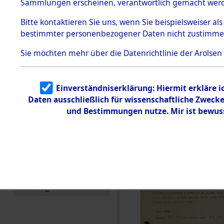
zur Befrei
Sammlungen erscheinen, verantwortlich gemacht wer
Todesmärsche
Roding, Ob
5.3.1 Alliierte
Bitte
kontaktieren
Sie uns, wenn Sie beispielsweiser al
Erhebungen
bestimmter personenbezogener Daten nicht zustimme
zu
zwischen D
Todesmärsch
en
Sie möchten mehr über die Datenrichtlinie der Arolsen
km) ermor
5.3.2
Versuchte
Identifizierun
Leben gek
Einverständniserklärung: Hiermit erkläre 
g
Daten ausschließlich für wissenschaftliche Zwec
5.3.3
0001 (846
Todesmärsch
und Bestimmungen nutze. Mir ist bewus
e /
Identifikation
unbekannter
Toter
5.3.5
Grabermittlu
ng /
Friedhofsplän
e