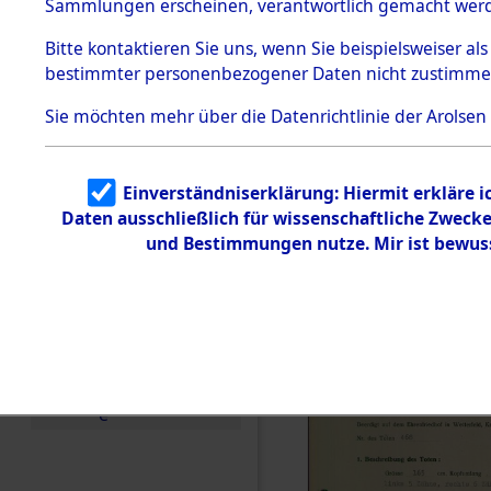
zur Befrei
Sammlungen erscheinen, verantwortlich gemacht wer
Todesmärsche
Roding, Ob
5.3.1 Alliierte
Bitte
kontaktieren
Sie uns, wenn Sie beispielsweiser al
Erhebungen
bestimmter personenbezogener Daten nicht zustimme
zu
zwischen D
Todesmärsch
en
Sie möchten mehr über die Datenrichtlinie der Arolsen
km) ermor
5.3.2
Versuchte
Identifizierun
Leben gek
Einverständniserklärung: Hiermit erkläre 
g
Daten ausschließlich für wissenschaftliche Zwec
5.3.3
0001 (846
Todesmärsch
und Bestimmungen nutze. Mir ist bewus
e /
Identifikation
unbekannter
Toter
5.3.5
Grabermittlu
ng /
Friedhofsplän
e