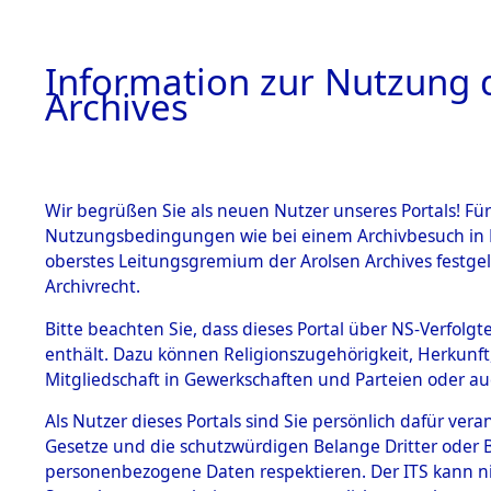
Information zur Nutzung d
Archives
HOME
BESTANDSBESCHREIBUNG
ARCHIVAL
Wir begrüßen Sie als neuen Nutzer unseres Portals! Für
Nutzungsbedingungen wie bei einem Archivbesuch in B
oberstes Leitungsgremium der Arolsen Archives festg
Archivrecht.
BESTÄNDE
Bitte beachten Sie, dass dieses Portal über NS-Verfolgte
Exhumierun
enthält. Dazu können Religionszugehörigkeit, Herkunf
Mitgliedschaft in Gewerkschaften und Parteien oder auc
auf dem T
1.
Inhaftierungsdoku
mente
Als Nutzer dieses Portals sind Sie persönlich dafür vera
Konzentrat
Gesetze und die schutzwürdigen Belange Dritter oder B
5. Verschiedenes
personenbezogene Daten respektieren. Der ITS kann nic
5.3