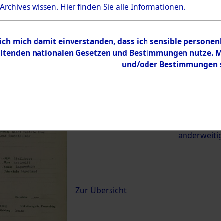
 Archives wissen.
Hier
finden Sie alle Informationen.
22870)
 ich mich damit einverstanden, dass ich sensible persone
0100 (84622870)
tenden nationalen Gesetzen und Bestimmungen nutze. Mir
und/oder Bestimmungen st
Übergeordnetes
Exhumierun
Dokument
vom Konzen
Wetterfeld 
zwischen D
anderweiti
Inhalt
Zur Übersicht