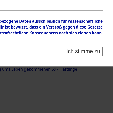
nbezogene Daten ausschließlich für wissenschaftliche
 ist bewusst, dass ein Verstoß gegen diese Gesetze
rafrechtliche Konsequenzen nach sich ziehen kann.
g und Identifizierung der auf dem Todesmarsch
trationslager Flossenbürg bis zur Befreiung in
Ich stimme zu
(Landkreis Roding, Oberpfalz) auf der Strecke
iebersried und Pösing (11 km) ermordeten oder
g ums Leben gekommenen 597 Häftlinge