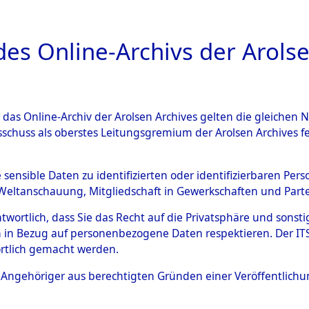
a
A
es Online-Archivs der Arolse
DIGITAL COLLEC
r das Online-Archiv der Arolsen Archives gelten die gleiche
ESCHREIBUNG
ARCHIVALE
ÜBERSICHT
BILD
sschuss als oberstes Leitungsgremium der Arolsen Archives 
ng und Identifizierung der 
e sensible Daten zu identifizierten oder identifizierbaren Pe
Weltanschauung, Mitgliedschaft in Gewerkschaften und Partei
ionslager Flossenbürg bis zu
antwortlich, dass Sie das Recht auf die Privatsphäre und sons
 Roding, Oberpfalz) auf der 
 in Bezug auf personenbezogene Daten respektieren. Der ITS k
rtlich gemacht werden.
d und Pösing (11 km) ermord
ls Angehöriger aus berechtigten Gründen einer Veröffentlic
 gekommenen 597 Häftlinge