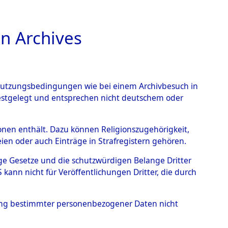
n Archives
TIONS ONLINE
n Nutzungsbedingungen wie bei einem Archivbesuch in
festgelegt und entsprechen nicht deutschem oder
auf dem Todesmarsch vom
rsonen enthält. Dazu können Religionszugehörigkeit,
en oder auch Einträge in Strafregistern gehören.
r Befreiung in Wetterfeld
tige Gesetze und die schutzwürdigen Belange Dritter
Strecke zwischen
ann nicht für Veröffentlichungen Dritter, die durch
eten oder anderweitig
hung bestimmter personenbezogener Daten nicht
→
0002 (84622770)
→