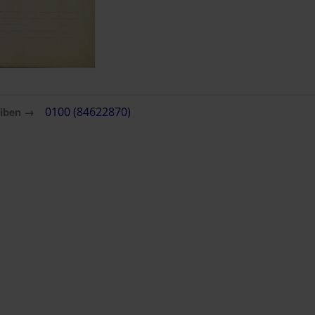
eiben →
0100 (84622870)