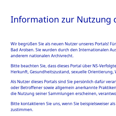
Information zur Nutzung d
Wir begrüßen Sie als neuen Nutzer unseres Portals! Fü
HOME
BESTANDSB
Bad Arolsen. Sie wurden durch den Internationalen Au
anderem nationalen Archivrecht.
BESTÄNDE
Exhumieru
Bitte beachten Sie, dass dieses Portal über NS-Verfolgt
Herkunft, Gesundheitszustand, sexuelle Orientierung, 
Konzentrat
1.
Inhaftierungsdoku
Als Nutzer dieses Portals sind Sie persönlich dafür ver
mente
(Landkreis
oder Betroffener sowie allgemein anerkannte Praktiken
5. Verschiedenes
die Nutzung seiner Sammlungen erscheinen, verantwo
Diebersrie
5.3
Bitte
kontaktieren
Sie uns, wenn Sie beispielsweiser a
Todesmärsche
zustimmen.
5.3.1 Alliierte
ums Leben
Erhebungen