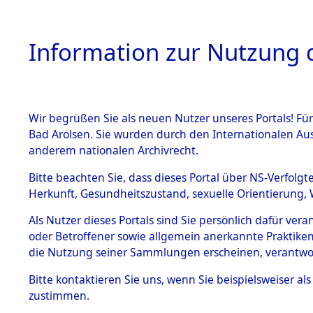
Information zur Nutzung d
Wir begrüßen Sie als neuen Nutzer unseres Portals! Fü
HOME
BESTANDSB
Bad Arolsen. Sie wurden durch den Internationalen Au
anderem nationalen Archivrecht.
BESTÄNDE
Exhumieru
Bitte beachten Sie, dass dieses Portal über NS-Verfolgt
Herkunft, Gesundheitszustand, sexuelle Orientierung, 
Konzentrat
1.
Inhaftierungsdoku
Als Nutzer dieses Portals sind Sie persönlich dafür ver
mente
(Landkreis
oder Betroffener sowie allgemein anerkannte Praktiken
5. Verschiedenes
die Nutzung seiner Sammlungen erscheinen, verantwo
Diebersrie
5.3
Bitte
kontaktieren
Sie uns, wenn Sie beispielsweiser a
Todesmärsche
zustimmen.
5.3.1 Alliierte
ums Leben
Erhebungen