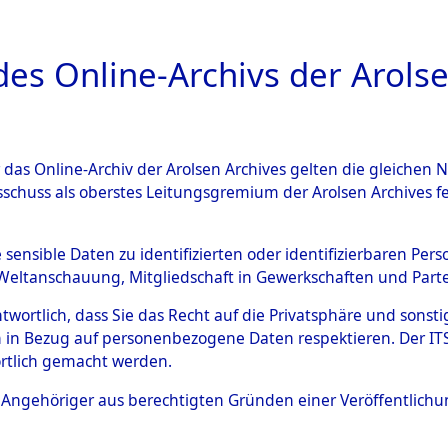
a
A
es Online-Archivs der Arolse
DIGITAL COLLEC
r das Online-Archiv der Arolsen Archives gelten die gleiche
ESCHREIBUNG
ARCHIVALE
ÜBERSICHT
BILD
sschuss als oberstes Leitungsgremium der Arolsen Archives 
ng und Identifizierung der 
e sensible Daten zu identifizierten oder identifizierbaren Pe
Weltanschauung, Mitgliedschaft in Gewerkschaften und Partei
ionslager Flossenbürg bis zu
antwortlich, dass Sie das Recht auf die Privatsphäre und sons
 Roding, Oberpfalz) auf der 
 in Bezug auf personenbezogene Daten respektieren. Der ITS k
rtlich gemacht werden.
d und Pösing (11 km) ermord
ls Angehöriger aus berechtigten Gründen einer Veröffentlic
 gekommenen 597 Häftlinge