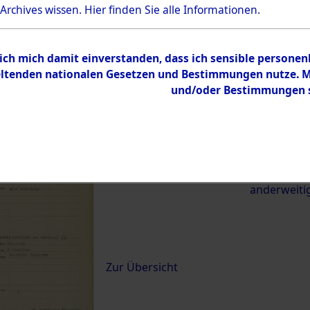
 Archives wissen.
Hier
finden Sie alle Informationen.
22912)
 ich mich damit einverstanden, dass ich sensible persone
0031 (84622912)
tenden nationalen Gesetzen und Bestimmungen nutze. Mir
und/oder Bestimmungen st
Übergeordnetes
Exhumierun
Dokument
vom Konzen
Wetterfeld 
zwischen D
anderweiti
Inhalt
Zur Übersicht