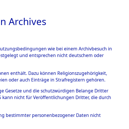
n Archives
TIONS ONLINE
n Nutzungsbedingungen wie bei einem Archivbesuch in
festgelegt und entsprechen nicht deutschem oder
auf dem Todesmarsch vom
rsonen enthält. Dazu können Religionszugehörigkeit,
en oder auch Einträge in Strafregistern gehören.
r Befreiung in Wetterfeld
tige Gesetze und die schutzwürdigen Belange Dritter
Strecke zwischen
ann nicht für Veröffentlichungen Dritter, die durch
eten oder anderweitig
hung bestimmter personenbezogener Daten nicht
→
0003 (84622881)
→