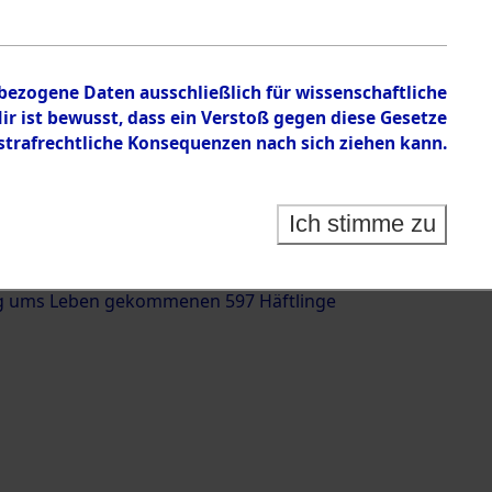
nbezogene Daten ausschließlich für wissenschaftliche
 ist bewusst, dass ein Verstoß gegen diese Gesetze
rafrechtliche Konsequenzen nach sich ziehen kann.
g und Identifizierung der auf dem Todesmarsch
trationslager Flossenbürg bis zur Befreiung in
Ich stimme zu
(Landkreis Roding, Oberpfalz) auf der Strecke
iebersried und Pösing (11 km) ermordeten oder
g ums Leben gekommenen 597 Häftlinge