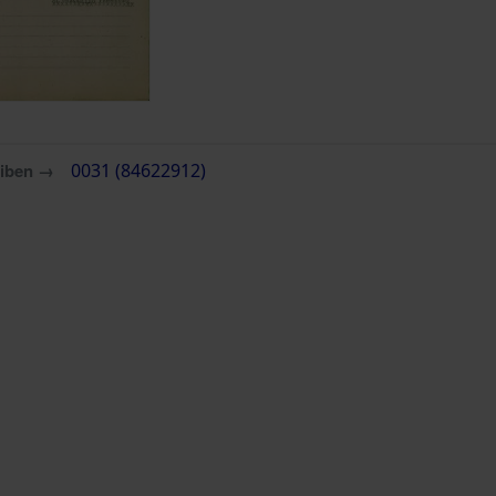
eiben →
0031 (84622912)