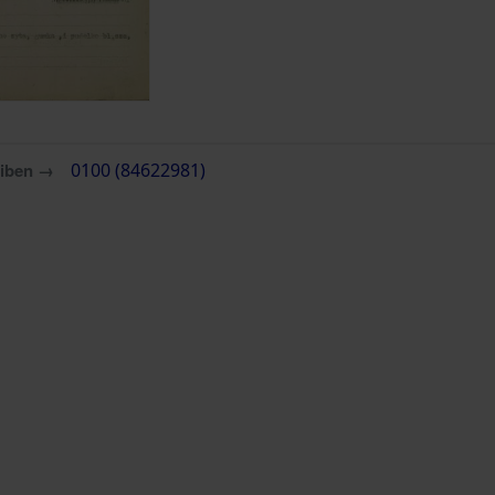
eiben →
0100 (84622981)