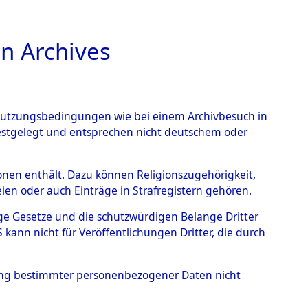
n Archives
TIONS ONLINE
n Nutzungsbedingungen wie bei einem Archivbesuch in
festgelegt und entsprechen nicht deutschem oder
auf dem Todesmarsch vom
rsonen enthält. Dazu können Religionszugehörigkeit,
en oder auch Einträge in Strafregistern gehören.
r Befreiung in Wetterfeld
tige Gesetze und die schutzwürdigen Belange Dritter
Strecke zwischen
ann nicht für Veröffentlichungen Dritter, die durch
eten oder anderweitig
hung bestimmter personenbezogener Daten nicht
→
0003 (84622881)
→