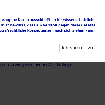
nbezogene Daten ausschließlich für wissenschaftliche
 ist bewusst, dass ein Verstoß gegen diese Gesetze
rafrechtliche Konsequenzen nach sich ziehen kann.
g und Identifizierung der auf dem Todesmarsch
trationslager Flossenbürg bis zur Befreiung in
Ich stimme zu
(Landkreis Roding, Oberpfalz) auf der Strecke
iebersried und Pösing (11 km) ermordeten oder
g ums Leben gekommenen 597 Häftlinge