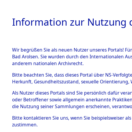
Information zur Nutzung d
Wir begrüßen Sie als neuen Nutzer unseres Portals! Fü
HOME
BESTANDSB
Bad Arolsen. Sie wurden durch den Internationalen Au
anderem nationalen Archivrecht.
BESTÄNDE
Exhumieru
Bitte beachten Sie, dass dieses Portal über NS-Verfolgt
Herkunft, Gesundheitszustand, sexuelle Orientierung, 
Konzentrat
1.
Inhaftierungsdoku
Als Nutzer dieses Portals sind Sie persönlich dafür ver
mente
(Landkreis
oder Betroffener sowie allgemein anerkannte Praktiken
5. Verschiedenes
die Nutzung seiner Sammlungen erscheinen, verantwo
Diebersrie
5.3
Bitte
kontaktieren
Sie uns, wenn Sie beispielsweiser a
Todesmärsche
zustimmen.
5.3.1 Alliierte
ums Leben
Erhebungen