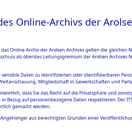
a
A
es Online-Archivs der Arolse
DIGITAL COLLEC
r das Online-Archiv der Arolsen Archives gelten die gleiche
ESCHREIBUNG
ARCHIVALE
ÜBERSICHT
BILD
sschuss als oberstes Leitungsgremium der Arolsen Archives 
ng und Identifizierung der 
e sensible Daten zu identifizierten oder identifizierbaren Pe
Weltanschauung, Mitgliedschaft in Gewerkschaften und Partei
ionslager Flossenbürg bis zu
antwortlich, dass Sie das Recht auf die Privatsphäre und sons
 Roding, Oberpfalz) auf der 
 in Bezug auf personenbezogene Daten respektieren. Der ITS k
rtlich gemacht werden.
d und Pösing (11 km) ermord
ls Angehöriger aus berechtigten Gründen einer Veröffentlic
 gekommenen 597 Häftlinge