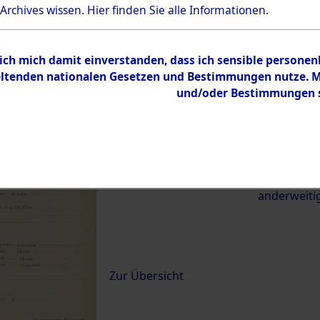
 Archives wissen.
Hier
finden Sie alle Informationen.
22981)
 ich mich damit einverstanden, dass ich sensible persone
0100 (84622981)
tenden nationalen Gesetzen und Bestimmungen nutze. Mir
und/oder Bestimmungen st
Übergeordnetes
Exhumierun
Dokument
vom Konzen
Wetterfeld 
zwischen D
anderweiti
Inhalt
Zur Übersicht