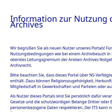
Information zur Nutzung d
Archives
HOME
BESTANDSBESCHREIBUNG
ARCHIVAL
Wir begrüßen Sie als neuen Nutzer unseres Portals! Für
Nutzungsbedingungen wie bei einem Archivbesuch in B
oberstes Leitungsgremium der Arolsen Archives festg
Archivrecht.
BESTÄNDE
Bitte beachten Sie, dass dieses Portal über NS-Verfolgte
Exhumierun
enthält. Dazu können Religionszugehörigkeit, Herkunf
Mitgliedschaft in Gewerkschaften und Parteien oder auc
auf dem T
1.
Inhaftierungsdoku
mente
Als Nutzer dieses Portals sind Sie persönlich dafür vera
Konzentrat
Gesetze und die schutzwürdigen Belange Dritter oder B
5. Verschiedenes
personenbezogene Daten respektieren. Der ITS kann nic
5.3