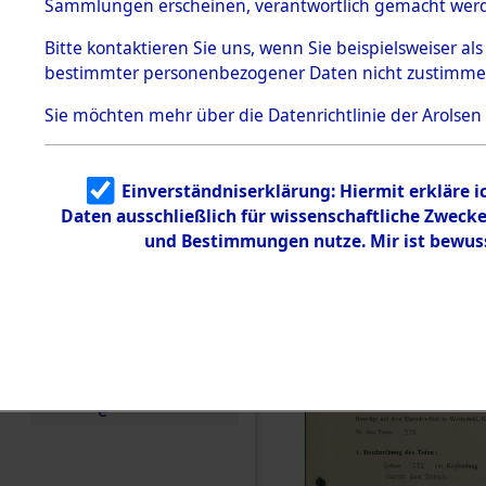
zur Befrei
Sammlungen erscheinen, verantwortlich gemacht wer
Todesmärsche
Roding, Ob
5.3.1 Alliierte
Bitte
kontaktieren
Sie uns, wenn Sie beispielsweiser al
Erhebungen
bestimmter personenbezogener Daten nicht zustimme
zu
zwischen D
Todesmärsch
en
Sie möchten mehr über die Datenrichtlinie der Arolsen
km) ermor
5.3.2
Versuchte
Identifizierun
Leben gek
Einverständniserklärung: Hiermit erkläre 
g
Daten ausschließlich für wissenschaftliche Zwec
5.3.3
0003 (846
Todesmärsch
und Bestimmungen nutze. Mir ist bewus
e /
Identifikation
unbekannter
Toter
5.3.5
Grabermittlu
ng /
Friedhofsplän
e