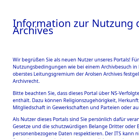
Information zur Nutzung d
Archives
HOME
BESTANDSBESCHREIBUNG
ARCHIVAL
Wir begrüßen Sie als neuen Nutzer unseres Portals! Für
Nutzungsbedingungen wie bei einem Archivbesuch in B
oberstes Leitungsgremium der Arolsen Archives festg
Archivrecht.
BESTÄNDE
Bitte beachten Sie, dass dieses Portal über NS-Verfolgte
Exhumierun
enthält. Dazu können Religionszugehörigkeit, Herkunf
Mitgliedschaft in Gewerkschaften und Parteien oder auc
auf dem T
1.
Inhaftierungsdoku
mente
Als Nutzer dieses Portals sind Sie persönlich dafür vera
Konzentrat
Gesetze und die schutzwürdigen Belange Dritter oder B
5. Verschiedenes
personenbezogene Daten respektieren. Der ITS kann nic
5.3