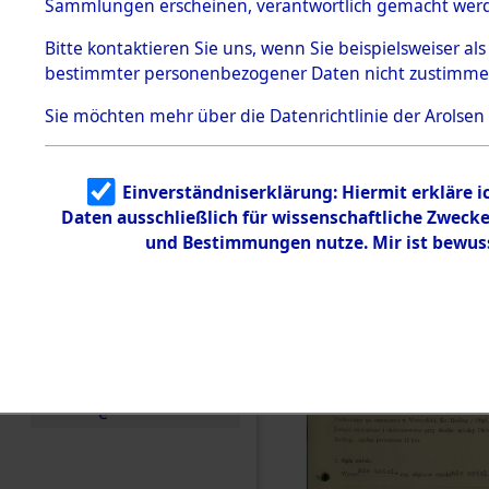
zur Befrei
Sammlungen erscheinen, verantwortlich gemacht wer
Todesmärsche
Roding, Ob
5.3.1 Alliierte
Bitte
kontaktieren
Sie uns, wenn Sie beispielsweiser al
Erhebungen
bestimmter personenbezogener Daten nicht zustimme
zu
zwischen D
Todesmärsch
en
Sie möchten mehr über die Datenrichtlinie der Arolsen
km) ermor
5.3.2
Versuchte
Identifizierun
Leben gek
Einverständniserklärung: Hiermit erkläre 
g
Daten ausschließlich für wissenschaftliche Zwec
5.3.3
0003 (846
Todesmärsch
und Bestimmungen nutze. Mir ist bewus
e /
Identifikation
unbekannter
Toter
5.3.5
Grabermittlu
ng /
Friedhofsplän
e