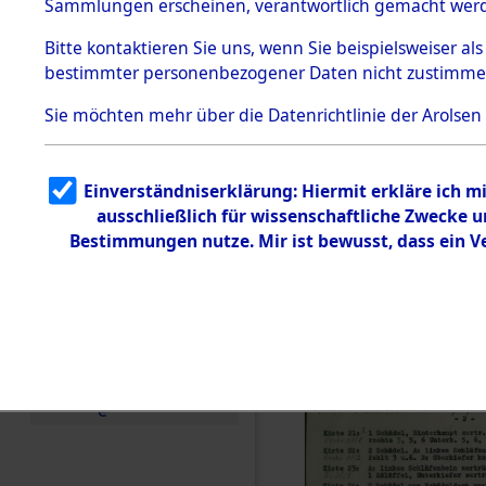
Konzentra
Sammlungen erscheinen, verantwortlich gemacht wer
Todesmärsche
Identifizi
5.3.1 Alliierte
Bitte
kontaktieren
Sie uns, wenn Sie beispielsweiser al
Erhebungen
bestimmter personenbezogener Daten nicht zustimme
zu
Massengra
Todesmärsch
en
Sie möchten mehr über die Datenrichtlinie der Arolsen
Neukoppel
5.3.2
Versuchte
Identifizierun
(Holstein):
Einverständniserklärung: Hiermit erkläre ich 
g
ausschließlich für wissenschaftliche Zwecke
5.3.3
und Gestap
Todesmärsch
Bestimmungen nutze. Mir ist bewusst, dass ein 
e /
Identifikation
Opfer der
unbekannter
Toter
0001 (846
5.3.5
Grabermittlu
ng /
Friedhofsplän
e