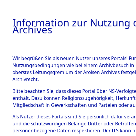
Information zur Nutzung d
Archives
HOME
BESTANDSBESCHREIBUNG
ARCHIVAL
Wir begrüßen Sie als neuen Nutzer unseres Portals! Für
Nutzungsbedingungen wie bei einem Archivbesuch in B
oberstes Leitungsgremium der Arolsen Archives festg
Archivrecht.
BESTÄNDE
Bitte beachten Sie, dass dieses Portal über NS-Verfolgte
Exhumierun
enthält. Dazu können Religionszugehörigkeit, Herkunf
Mitgliedschaft in Gewerkschaften und Parteien oder auc
Landkreis
1.
Inhaftierungsdoku
mente
Als Nutzer dieses Portals sind Sie persönlich dafür vera
ermordete
und die schutzwürdigen Belange Dritter oder Betroffen
5. Verschiedenes
personenbezogene Daten respektieren. Der ITS kann nic
5.3