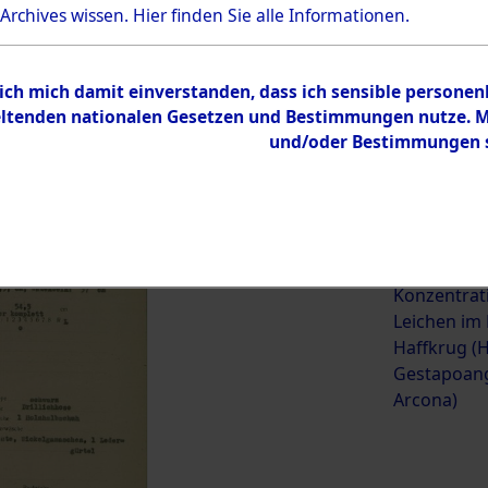
 Archives wissen.
Hier
finden Sie alle Informationen.
ehörige (betrifft die Opfer
→
0001 (84623042)
→
0018 (84
 ich mich damit einverstanden, dass ich sensible persone
tenden nationalen Gesetzen und Bestimmungen nutze. Mir
und/oder Bestimmungen st
0018 (84623061)
Übergeordnetes
Exhumierun
Dokument
vorm Wald 
Konzentrat
Leichen im
Haffkrug (H
Gestapoang
Arcona)
Inhalt