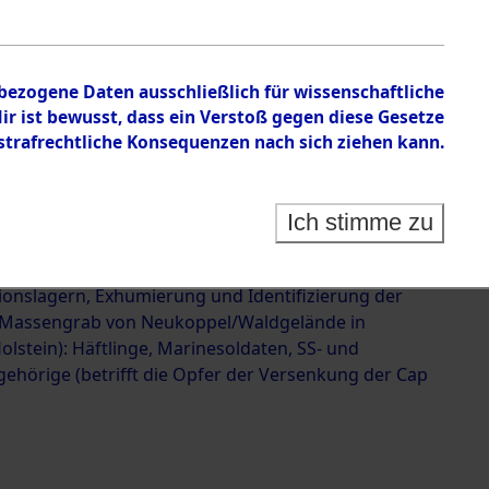
 der Versenkung der Cap
623061)
nbezogene Daten ausschließlich für wissenschaftliche
 ist bewusst, dass ein Verstoß gegen diese Gesetze
rafrechtliche Konsequenzen nach sich ziehen kann.
Ich stimme zu
g und Identifizierung der im Landkreis Neunburg
ermordeten Häftlinge aus deutschen
ionslagern, Exhumierung und Identifizierung der
 Massengrab von Neukoppel/Waldgelände in
olstein): Häftlinge, Marinesoldaten, SS- und
ehörige (betrifft die Opfer der Versenkung der Cap