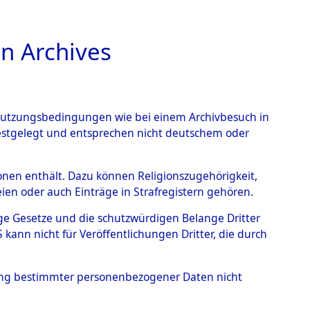
n Archives
TIONS ONLINE
n Nutzungsbedingungen wie bei einem Archivbesuch in
festgelegt und entsprechen nicht deutschem oder
im Landkreis Neunburg
rsonen enthält. Dazu können Religionszugehörigkeit,
en oder auch Einträge in Strafregistern gehören.
eutschen
tige Gesetze und die schutzwürdigen Belange Dritter
 Identifizierung der
ann nicht für Veröffentlichungen Dritter, die durch
/Waldgelände in Haffkrug
hung bestimmter personenbezogener Daten nicht
S- und