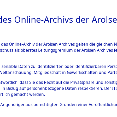
a
A
es Online-Archivs der Arolse
DIGITAL COLLEC
r das Online-Archiv der Arolsen Archives gelten die gleiche
ESCHREIBUNG
ARCHIVALE
ÜBERSICHT
BILD
sschuss als oberstes Leitungsgremium der Arolsen Archives 
g und Identifizierung der 
e sensible Daten zu identifizierten oder identifizierbaren Pe
Weltanschauung, Mitgliedschaft in Gewerkschaften und Partei
 ermordeten Häftlinge aus d
antwortlich, dass Sie das Recht auf die Privatsphäre und sons
ionslagern, Exhumierung und
 in Bezug auf personenbezogene Daten respektieren. Der ITS k
rtlich gemacht werden.
m Massengrab von Neukoppel
ls Angehöriger aus berechtigten Gründen einer Veröffentlic
: Häftlinge, Marinesoldaten, S