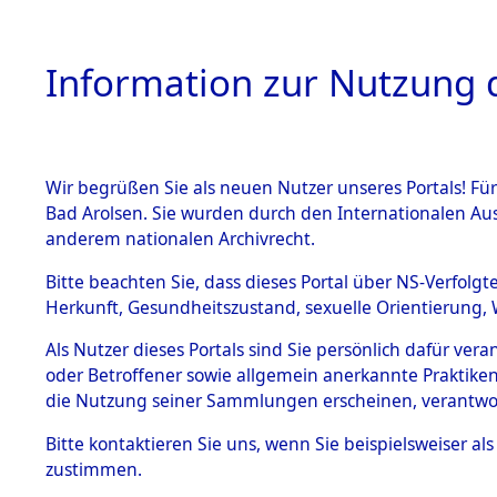
Information zur Nutzung d
Wir begrüßen Sie als neuen Nutzer unseres Portals! Fü
HOME
BESTANDSB
Bad Arolsen. Sie wurden durch den Internationalen Au
anderem nationalen Archivrecht.
BESTÄNDE
Exhumierun
Bitte beachten Sie, dass dieses Portal über NS-Verfolgt
Herkunft, Gesundheitszustand, sexuelle Orientierung, 
vorm Wald
1.
Inhaftierungsdoku
Als Nutzer dieses Portals sind Sie persönlich dafür ver
mente
Konzentrat
oder Betroffener sowie allgemein anerkannte Praktiken
5. Verschiedenes
die Nutzung seiner Sammlungen erscheinen, verantwo
Leichen i
5.3
Bitte
kontaktieren
Sie uns, wenn Sie beispielsweiser a
Todesmärsche
zustimmen.
(Holstein)
5.3.1 Alliierte
Erhebungen