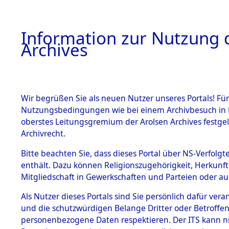
Information zur Nutzung d
Archives
HOME
BESTANDSBESCHREIBUNG
ARCHIVAL
Wir begrüßen Sie als neuen Nutzer unseres Portals! Für
Nutzungsbedingungen wie bei einem Archivbesuch in B
oberstes Leitungsgremium der Arolsen Archives festg
Archivrecht.
BESTÄNDE
Bitte beachten Sie, dass dieses Portal über NS-Verfolgte
Exhumierun
enthält. Dazu können Religionszugehörigkeit, Herkunf
Mitgliedschaft in Gewerkschaften und Parteien oder auc
Landkreis
1.
Inhaftierungsdoku
mente
Als Nutzer dieses Portals sind Sie persönlich dafür vera
ermordete
und die schutzwürdigen Belange Dritter oder Betroffen
5. Verschiedenes
personenbezogene Daten respektieren. Der ITS kann nic
5.3