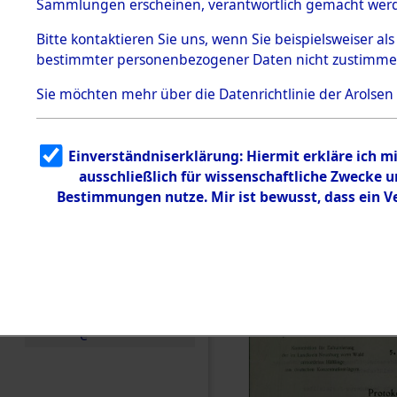
Konzentra
Sammlungen erscheinen, verantwortlich gemacht wer
Todesmärsche
Identifizi
5.3.1 Alliierte
Bitte
kontaktieren
Sie uns, wenn Sie beispielsweiser al
Erhebungen
bestimmter personenbezogener Daten nicht zustimme
zu
Massengra
Todesmärsch
en
Sie möchten mehr über die Datenrichtlinie der Arolsen
Neukoppel
5.3.2
Versuchte
Identifizierun
(Holstein):
Einverständniserklärung: Hiermit erkläre ich 
g
ausschließlich für wissenschaftliche Zwecke
5.3.3
und Gestap
Todesmärsch
Bestimmungen nutze. Mir ist bewusst, dass ein 
e /
Identifikation
Opfer der
unbekannter
Toter
0001 (846
5.3.5
Grabermittlu
ng /
Friedhofsplän
e