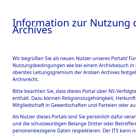
Information zur Nutzung d
Archives
HOME
BESTANDSBESCHREIBUNG
ARCHIVAL
Wir begrüßen Sie als neuen Nutzer unseres Portals! Für
Nutzungsbedingungen wie bei einem Archivbesuch in B
oberstes Leitungsgremium der Arolsen Archives festg
Archivrecht.
BESTÄNDE
Bitte beachten Sie, dass dieses Portal über NS-Verfolgte
Exhumierun
enthält. Dazu können Religionszugehörigkeit, Herkunf
Mitgliedschaft in Gewerkschaften und Parteien oder auc
Landkreis
1.
Inhaftierungsdoku
mente
Als Nutzer dieses Portals sind Sie persönlich dafür vera
ermordete
und die schutzwürdigen Belange Dritter oder Betroffen
5. Verschiedenes
personenbezogene Daten respektieren. Der ITS kann nic
5.3