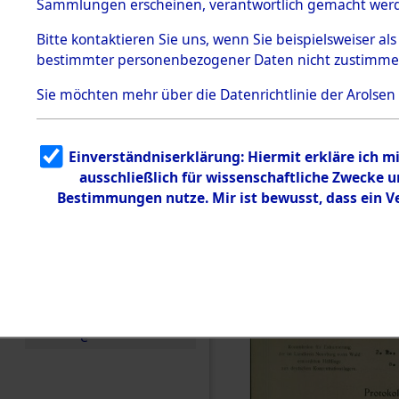
Konzentra
Sammlungen erscheinen, verantwortlich gemacht wer
Todesmärsche
Identifizi
5.3.1 Alliierte
Bitte
kontaktieren
Sie uns, wenn Sie beispielsweiser al
Erhebungen
bestimmter personenbezogener Daten nicht zustimme
zu
Massengra
Todesmärsch
en
Sie möchten mehr über die Datenrichtlinie der Arolsen
Neukoppel
5.3.2
Versuchte
Identifizierun
(Holstein):
Einverständniserklärung: Hiermit erkläre ich 
g
ausschließlich für wissenschaftliche Zwecke
5.3.3
und Gestap
Todesmärsch
Bestimmungen nutze. Mir ist bewusst, dass ein 
e /
Identifikation
Opfer der
unbekannter
Toter
0001 (846
5.3.5
Grabermittlu
ng /
Friedhofsplän
e