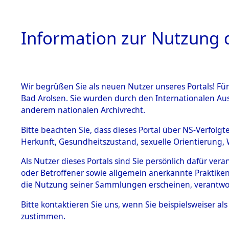
Information zur Nutzung d
Wir begrüßen Sie als neuen Nutzer unseres Portals! Fü
HOME
BESTANDSB
Bad Arolsen. Sie wurden durch den Internationalen Au
anderem nationalen Archivrecht.
BESTÄNDE
Exhumierun
Bitte beachten Sie, dass dieses Portal über NS-Verfolgt
Herkunft, Gesundheitszustand, sexuelle Orientierung, 
vorm Wald
1.
Inhaftierungsdoku
Als Nutzer dieses Portals sind Sie persönlich dafür ver
mente
Konzentrat
oder Betroffener sowie allgemein anerkannte Praktiken
5. Verschiedenes
die Nutzung seiner Sammlungen erscheinen, verantwo
Leichen i
5.3
Bitte
kontaktieren
Sie uns, wenn Sie beispielsweiser a
Todesmärsche
zustimmen.
(Holstein)
5.3.1 Alliierte
Erhebungen