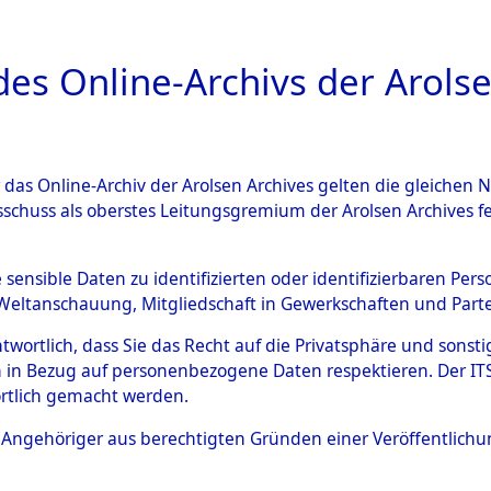
a
A
es Online-Archivs der Arolse
DIGITAL COLLEC
r das Online-Archiv der Arolsen Archives gelten die gleiche
ESCHREIBUNG
ARCHIVALE
ÜBERSICHT
BILD
sschuss als oberstes Leitungsgremium der Arolsen Archives 
g und Identifizierung der 
e sensible Daten zu identifizierten oder identifizierbaren Pe
Weltanschauung, Mitgliedschaft in Gewerkschaften und Partei
 ermordeten Häftlinge aus d
antwortlich, dass Sie das Recht auf die Privatsphäre und sons
ionslagern, Exhumierung und
 in Bezug auf personenbezogene Daten respektieren. Der ITS k
rtlich gemacht werden.
m Massengrab von Neukoppel
ls Angehöriger aus berechtigten Gründen einer Veröffentlic
: Häftlinge, Marinesoldaten, S