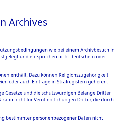
n Archives
TIONS ONLINE
n Nutzungsbedingungen wie bei einem Archivbesuch in
festgelegt und entsprechen nicht deutschem oder
im Landkreis Neunburg
rsonen enthält. Dazu können Religionszugehörigkeit,
en oder auch Einträge in Strafregistern gehören.
eutschen
tige Gesetze und die schutzwürdigen Belange Dritter
 Identifizierung der
ann nicht für Veröffentlichungen Dritter, die durch
/Waldgelände in Haffkrug
hung bestimmter personenbezogener Daten nicht
S- und