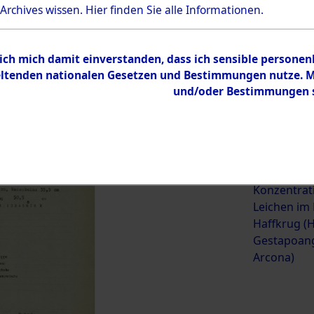
 Archives wissen.
Hier
finden Sie alle Informationen.
ehörige (betrifft die Opfer
→
0001 (84623042)
→
0144 (84
 ich mich damit einverstanden, dass ich sensible persone
tenden nationalen Gesetzen und Bestimmungen nutze. Mir
und/oder Bestimmungen st
0144 (84623187)
Übergeordnetes
Exhumierun
Dokument
vorm Wald 
Konzentrat
Leichen im
Haffkrug (H
Gestapoang
Arcona)
Inhalt