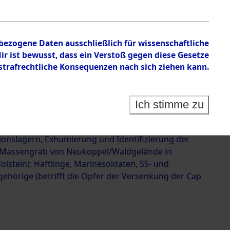
 der Versenkung der Cap
623187)
nbezogene Daten ausschließlich für wissenschaftliche
 ist bewusst, dass ein Verstoß gegen diese Gesetze
rafrechtliche Konsequenzen nach sich ziehen kann.
Ich stimme zu
g und Identifizierung der im Landkreis Neunburg
ermordeten Häftlinge aus deutschen
ionslagern, Exhumierung und Identifizierung der
 Massengrab von Neukoppel/Waldgelände in
olstein): Häftlinge, Marinesoldaten, SS- und
ehörige (betrifft die Opfer der Versenkung der Cap