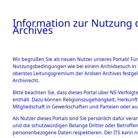
Information zur Nutzung d
Archives
HOME
BESTANDSBESCHREIBUNG
ARCHIVAL
Wir begrüßen Sie als neuen Nutzer unseres Portals! Für
Nutzungsbedingungen wie bei einem Archivbesuch in B
oberstes Leitungsgremium der Arolsen Archives festg
Archivrecht.
BESTÄNDE
Bitte beachten Sie, dass dieses Portal über NS-Verfolgte
Exhumierun
enthält. Dazu können Religionszugehörigkeit, Herkunf
Mitgliedschaft in Gewerkschaften und Parteien oder auc
Landkreis
1.
Inhaftierungsdoku
mente
Als Nutzer dieses Portals sind Sie persönlich dafür vera
ermordete
und die schutzwürdigen Belange Dritter oder Betroffen
5. Verschiedenes
personenbezogene Daten respektieren. Der ITS kann nic
5.3