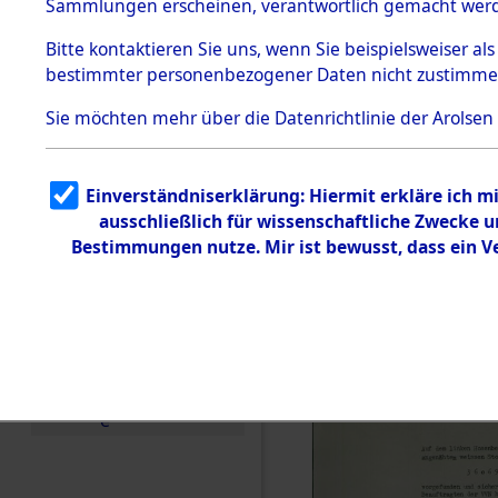
Konzentra
Sammlungen erscheinen, verantwortlich gemacht wer
Todesmärsche
Identifizi
5.3.1 Alliierte
Bitte
kontaktieren
Sie uns, wenn Sie beispielsweiser al
Erhebungen
bestimmter personenbezogener Daten nicht zustimme
zu
Massengra
Todesmärsch
en
Sie möchten mehr über die Datenrichtlinie der Arolsen
Neukoppel
5.3.2
Versuchte
Identifizierun
(Holstein):
Einverständniserklärung: Hiermit erkläre ich 
g
ausschließlich für wissenschaftliche Zwecke
5.3.3
und Gestap
Todesmärsch
Bestimmungen nutze. Mir ist bewusst, dass ein 
e /
Identifikation
Opfer der
unbekannter
Toter
0003 (846
5.3.5
Grabermittlu
ng /
Friedhofsplän
e