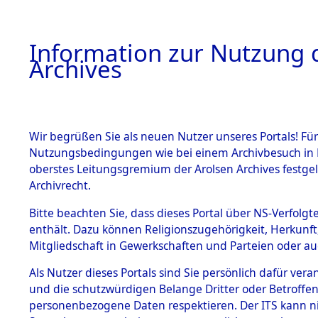
Information zur Nutzung d
Archives
HOME
BESTANDSBESCHREIBUNG
ARCHIVAL
Wir begrüßen Sie als neuen Nutzer unseres Portals! Für
Nutzungsbedingungen wie bei einem Archivbesuch in B
oberstes Leitungsgremium der Arolsen Archives festg
Archivrecht.
BESTÄNDE
Bitte beachten Sie, dass dieses Portal über NS-Verfolgte
Exhumierun
enthält. Dazu können Religionszugehörigkeit, Herkunf
Mitgliedschaft in Gewerkschaften und Parteien oder auc
Landkreis
1.
Inhaftierungsdoku
mente
Als Nutzer dieses Portals sind Sie persönlich dafür vera
ermordete
und die schutzwürdigen Belange Dritter oder Betroffen
5. Verschiedenes
personenbezogene Daten respektieren. Der ITS kann nic
5.3