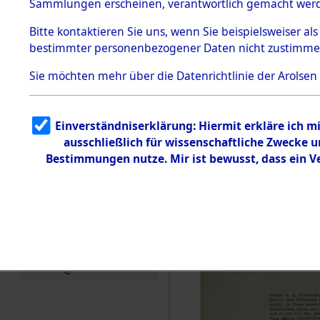
Konzentra
Sammlungen erscheinen, verantwortlich gemacht wer
Todesmärsche
Identifizi
5.3.1 Alliierte
Bitte
kontaktieren
Sie uns, wenn Sie beispielsweiser al
Erhebungen
bestimmter personenbezogener Daten nicht zustimme
zu
Massengra
Todesmärsch
en
Sie möchten mehr über die Datenrichtlinie der Arolsen
Neukoppel
5.3.2
Versuchte
Identifizierun
(Holstein):
Einverständniserklärung: Hiermit erkläre ich 
g
ausschließlich für wissenschaftliche Zwecke
5.3.3
und Gestap
Todesmärsch
Bestimmungen nutze. Mir ist bewusst, dass ein 
e /
Identifikation
Opfer der
unbekannter
Toter
0003 (846
5.3.5
Grabermittlu
ng /
Friedhofsplän
e