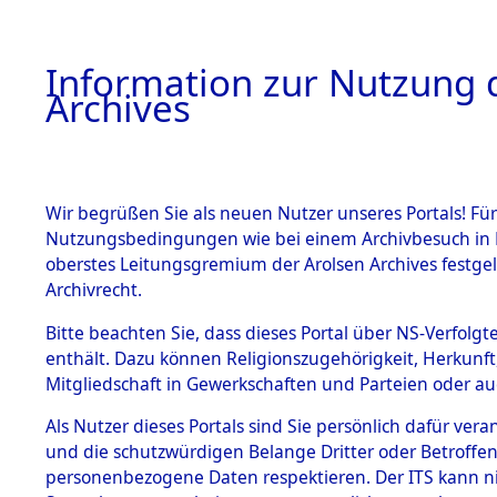
Information zur Nutzung d
Archives
HOME
BESTANDSBESCHREIBUNG
ARCHIVAL
Wir begrüßen Sie als neuen Nutzer unseres Portals! Für
Nutzungsbedingungen wie bei einem Archivbesuch in B
oberstes Leitungsgremium der Arolsen Archives festg
Archivrecht.
BESTÄNDE
Bitte beachten Sie, dass dieses Portal über NS-Verfolgte
Exhumierun
enthält. Dazu können Religionszugehörigkeit, Herkunf
Mitgliedschaft in Gewerkschaften und Parteien oder auc
Landkreis
1.
Inhaftierungsdoku
mente
Als Nutzer dieses Portals sind Sie persönlich dafür vera
ermordete
und die schutzwürdigen Belange Dritter oder Betroffen
5. Verschiedenes
personenbezogene Daten respektieren. Der ITS kann nic
5.3