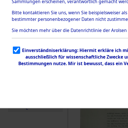
Konzentra
Sammlungen erscheinen, verantwortlich gemacht wer
Todesmärsche
Identifizi
5.3.1 Alliierte
Bitte
kontaktieren
Sie uns, wenn Sie beispielsweiser al
Erhebungen
bestimmter personenbezogener Daten nicht zustimme
zu
Massengra
Todesmärsch
en
Sie möchten mehr über die Datenrichtlinie der Arolsen
Neukoppel
5.3.2
Versuchte
Identifizierun
(Holstein):
Einverständniserklärung: Hiermit erkläre ich 
g
ausschließlich für wissenschaftliche Zwecke
5.3.3
und Gestap
Todesmärsch
Bestimmungen nutze. Mir ist bewusst, dass ein 
e /
Identifikation
Opfer der
unbekannter
Toter
0003 (846
5.3.5
Grabermittlu
ng /
Friedhofsplän
e