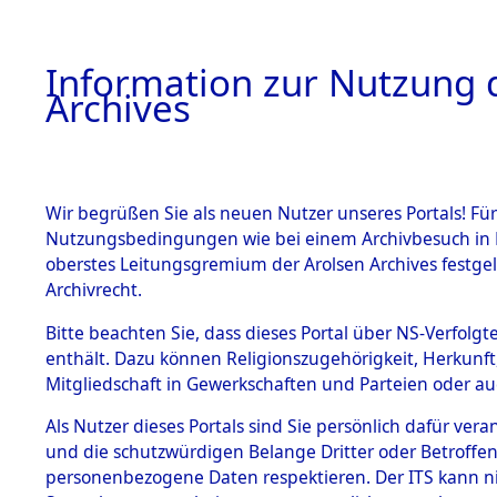
Information zur Nutzung d
Archives
HOME
BESTANDSBESCHREIBUNG
ARCHIVAL
Wir begrüßen Sie als neuen Nutzer unseres Portals! Für
Nutzungsbedingungen wie bei einem Archivbesuch in B
oberstes Leitungsgremium der Arolsen Archives festg
Archivrecht.
BESTÄNDE
Bitte beachten Sie, dass dieses Portal über NS-Verfolgte
Exhumierun
enthält. Dazu können Religionszugehörigkeit, Herkunf
Mitgliedschaft in Gewerkschaften und Parteien oder auc
Landkreis
1.
Inhaftierungsdoku
mente
Als Nutzer dieses Portals sind Sie persönlich dafür vera
ermordete
und die schutzwürdigen Belange Dritter oder Betroffen
5. Verschiedenes
personenbezogene Daten respektieren. Der ITS kann nic
5.3