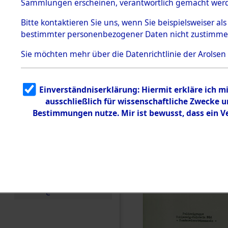
Konzentra
Sammlungen erscheinen, verantwortlich gemacht wer
Todesmärsche
Identifizi
5.3.1 Alliierte
Bitte
kontaktieren
Sie uns, wenn Sie beispielsweiser al
Erhebungen
bestimmter personenbezogener Daten nicht zustimme
zu
Massengra
Todesmärsch
en
Sie möchten mehr über die Datenrichtlinie der Arolsen
Neukoppel
5.3.2
Versuchte
Identifizierun
(Holstein):
Einverständniserklärung: Hiermit erkläre ich 
g
ausschließlich für wissenschaftliche Zwecke
5.3.3
und Gestap
Todesmärsch
Bestimmungen nutze. Mir ist bewusst, dass ein 
e /
Identifikation
Opfer der
unbekannter
Toter
0003 (846
5.3.5
Grabermittlu
ng /
Friedhofsplän
e