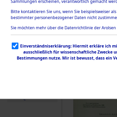
Konzentra
Sammlungen erscheinen, verantwortlich gemacht wer
Todesmärsche
Identifizi
5.3.1 Alliierte
Bitte
kontaktieren
Sie uns, wenn Sie beispielsweiser al
Erhebungen
bestimmter personenbezogener Daten nicht zustimme
zu
Massengra
Todesmärsch
en
Sie möchten mehr über die Datenrichtlinie der Arolsen
Neukoppel
5.3.2
Versuchte
Identifizierun
(Holstein):
Einverständniserklärung: Hiermit erkläre ich 
g
ausschließlich für wissenschaftliche Zwecke
5.3.3
und Gestap
Todesmärsch
Bestimmungen nutze. Mir ist bewusst, dass ein 
e /
Identifikation
Opfer der
unbekannter
Toter
0003 (846
5.3.5
Grabermittlu
ng /
Friedhofsplän
e