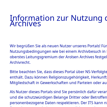
Information zur Nutzung d
Archives
HOME
BESTANDSBESCHREIBUNG
ARCHIVAL
Wir begrüßen Sie als neuen Nutzer unseres Portals! Für
Nutzungsbedingungen wie bei einem Archivbesuch in B
oberstes Leitungsgremium der Arolsen Archives festg
Archivrecht.
BESTÄNDE
Bitte beachten Sie, dass dieses Portal über NS-Verfolgte
Exhumierun
enthält. Dazu können Religionszugehörigkeit, Herkunf
Mitgliedschaft in Gewerkschaften und Parteien oder auc
Landkreis
1.
Inhaftierungsdoku
mente
Als Nutzer dieses Portals sind Sie persönlich dafür vera
ermordete
und die schutzwürdigen Belange Dritter oder Betroffen
5. Verschiedenes
personenbezogene Daten respektieren. Der ITS kann nic
5.3