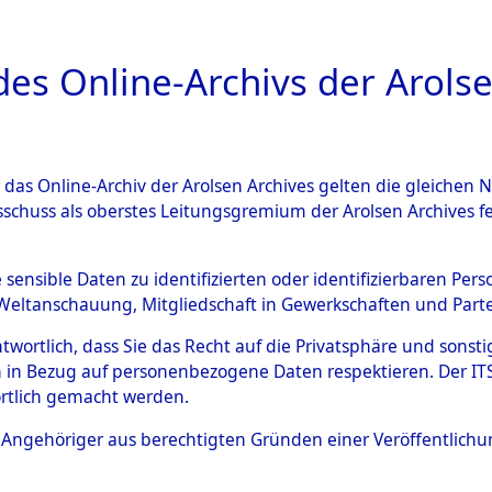
a
A
es Online-Archivs der Arolse
DIGITAL COLLEC
r das Online-Archiv der Arolsen Archives gelten die gleiche
ESCHREIBUNG
ARCHIVALE
ÜBERSICHT
BILD
sschuss als oberstes Leitungsgremium der Arolsen Archives 
g und Identifizierung der 
e sensible Daten zu identifizierten oder identifizierbaren Pe
Weltanschauung, Mitgliedschaft in Gewerkschaften und Partei
 ermordeten Häftlinge aus d
antwortlich, dass Sie das Recht auf die Privatsphäre und sons
ionslagern, Exhumierung und
 in Bezug auf personenbezogene Daten respektieren. Der ITS k
rtlich gemacht werden.
m Massengrab von Neukoppel
ls Angehöriger aus berechtigten Gründen einer Veröffentlic
: Häftlinge, Marinesoldaten, S