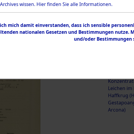
 Archives wissen.
Hier
finden Sie alle Informationen.
ehörige (betrifft die Opfer
→
0004 (84623492)
→
0009 (84
 ich mich damit einverstanden, dass ich sensible persone
tenden nationalen Gesetzen und Bestimmungen nutze. Mir
und/oder Bestimmungen st
0009 (84623501)
Übergeordnetes
Exhumierun
Dokument
vorm Wald 
Konzentrat
Leichen im
Haffkrug (H
Gestapoang
Arcona)
Inhalt