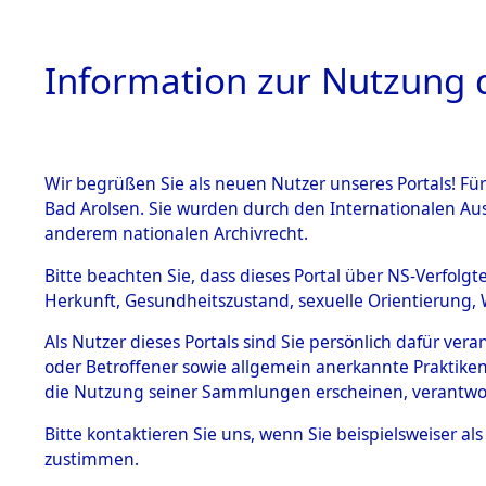
Information zur Nutzung d
Wir begrüßen Sie als neuen Nutzer unseres Portals! Fü
HOME
BESTANDSB
Bad Arolsen. Sie wurden durch den Internationalen Au
anderem nationalen Archivrecht.
BESTÄNDE
Exhumierun
Bitte beachten Sie, dass dieses Portal über NS-Verfolgt
Herkunft, Gesundheitszustand, sexuelle Orientierung, 
vorm Wald
1.
Inhaftierungsdoku
Als Nutzer dieses Portals sind Sie persönlich dafür ver
mente
Konzentrat
oder Betroffener sowie allgemein anerkannte Praktiken
5. Verschiedenes
die Nutzung seiner Sammlungen erscheinen, verantwo
Leichen i
5.3
Bitte
kontaktieren
Sie uns, wenn Sie beispielsweiser a
Todesmärsche
zustimmen.
(Holstein)
5.3.1 Alliierte
Erhebungen