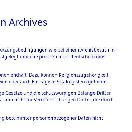
n Archives
TIONS ONLINE
n Nutzungsbedingungen wie bei einem Archivbesuch in
festgelegt und entsprechen nicht deutschem oder
im Landkreis Neunburg
rsonen enthält. Dazu können Religionszugehörigkeit,
en oder auch Einträge in Strafregistern gehören.
eutschen
tige Gesetze und die schutzwürdigen Belange Dritter
 Identifizierung der
ann nicht für Veröffentlichungen Dritter, die durch
/Waldgelände in Haffkrug
hung bestimmter personenbezogener Daten nicht
S- und