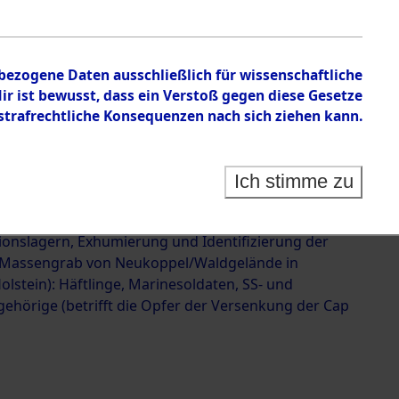
 der Versenkung der Cap
623501)
nbezogene Daten ausschließlich für wissenschaftliche
 ist bewusst, dass ein Verstoß gegen diese Gesetze
rafrechtliche Konsequenzen nach sich ziehen kann.
Ich stimme zu
g und Identifizierung der im Landkreis Neunburg
ermordeten Häftlinge aus deutschen
ionslagern, Exhumierung und Identifizierung der
 Massengrab von Neukoppel/Waldgelände in
olstein): Häftlinge, Marinesoldaten, SS- und
ehörige (betrifft die Opfer der Versenkung der Cap