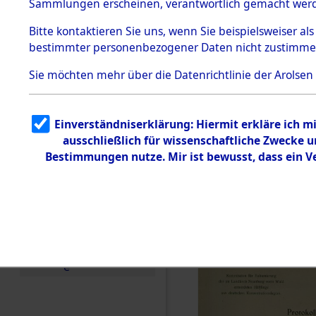
Konzentra
Sammlungen erscheinen, verantwortlich gemacht wer
Todesmärsche
Identifizi
5.3.1 Alliierte
Bitte
kontaktieren
Sie uns, wenn Sie beispielsweiser al
Erhebungen
bestimmter personenbezogener Daten nicht zustimme
zu
Massengra
Todesmärsch
en
Sie möchten mehr über die Datenrichtlinie der Arolsen
Neukoppel
5.3.2
Versuchte
Identifizierun
(Holstein):
Einverständniserklärung: Hiermit erkläre ich 
g
ausschließlich für wissenschaftliche Zwecke
5.3.3
und Gestap
Todesmärsch
Bestimmungen nutze. Mir ist bewusst, dass ein 
e /
Identifikation
Opfer der
unbekannter
Toter
0004 (846
5.3.5
Grabermittlu
ng /
Friedhofsplän
e