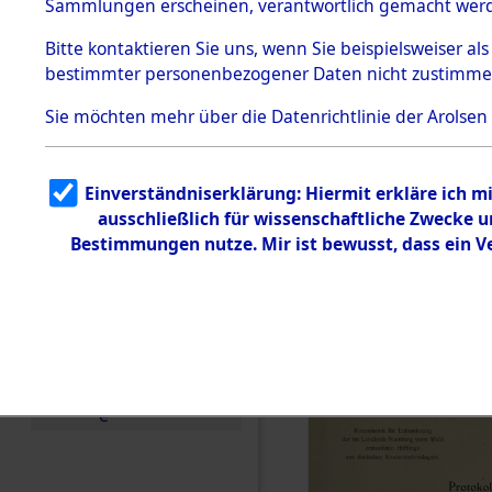
Konzentra
Sammlungen erscheinen, verantwortlich gemacht wer
Todesmärsche
Identifizi
5.3.1 Alliierte
Bitte
kontaktieren
Sie uns, wenn Sie beispielsweiser al
Erhebungen
bestimmter personenbezogener Daten nicht zustimme
zu
Massengra
Todesmärsch
en
Sie möchten mehr über die Datenrichtlinie der Arolsen
Neukoppel
5.3.2
Versuchte
Identifizierun
(Holstein):
Einverständniserklärung: Hiermit erkläre ich 
g
ausschließlich für wissenschaftliche Zwecke
5.3.3
und Gestap
Todesmärsch
Bestimmungen nutze. Mir ist bewusst, dass ein 
e /
Identifikation
Opfer der
unbekannter
Toter
0004 (846
5.3.5
Grabermittlu
ng /
Friedhofsplän
e