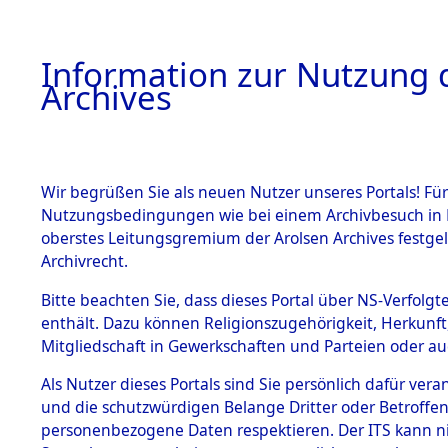
Information zur Nutzung d
Archives
HOME
BESTANDSBESCHREIBUNG
ARCHIVAL
Wir begrüßen Sie als neuen Nutzer unseres Portals! Für
Nutzungsbedingungen wie bei einem Archivbesuch in B
oberstes Leitungsgremium der Arolsen Archives festg
Archivrecht.
BESTÄNDE
Bitte beachten Sie, dass dieses Portal über NS-Verfolgte
Exhumierun
enthält. Dazu können Religionszugehörigkeit, Herkunf
Mitgliedschaft in Gewerkschaften und Parteien oder auc
Landkreis
1.
Inhaftierungsdoku
mente
Als Nutzer dieses Portals sind Sie persönlich dafür vera
ermordete
und die schutzwürdigen Belange Dritter oder Betroffen
5. Verschiedenes
personenbezogene Daten respektieren. Der ITS kann nic
5.3