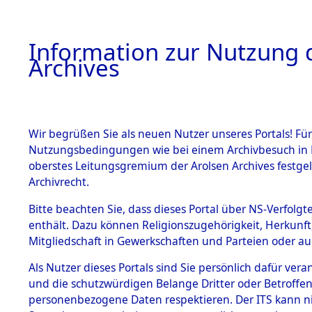
Information zur Nutzung d
Archives
HOME
BESTANDSBESCHREIBUNG
ARCHIVAL
Wir begrüßen Sie als neuen Nutzer unseres Portals! Für
Nutzungsbedingungen wie bei einem Archivbesuch in B
oberstes Leitungsgremium der Arolsen Archives festg
Archivrecht.
BESTÄNDE
Bitte beachten Sie, dass dieses Portal über NS-Verfolgte
Exhumierun
enthält. Dazu können Religionszugehörigkeit, Herkunf
Mitgliedschaft in Gewerkschaften und Parteien oder auc
Landkreis
1.
Inhaftierungsdoku
mente
Als Nutzer dieses Portals sind Sie persönlich dafür vera
ermordete
und die schutzwürdigen Belange Dritter oder Betroffen
5. Verschiedenes
personenbezogene Daten respektieren. Der ITS kann nic
5.3