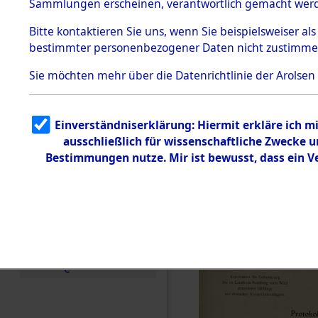
Konzentra
Sammlungen erscheinen, verantwortlich gemacht wer
Todesmärsche
Identifizi
5.3.1 Alliierte
Bitte
kontaktieren
Sie uns, wenn Sie beispielsweiser al
Erhebungen
bestimmter personenbezogener Daten nicht zustimme
zu
Massengra
Todesmärsch
en
Sie möchten mehr über die Datenrichtlinie der Arolsen
Neukoppel
5.3.2
Versuchte
Identifizierun
(Holstein):
Einverständniserklärung: Hiermit erkläre ich 
g
ausschließlich für wissenschaftliche Zwecke
5.3.3
und Gestap
Todesmärsch
Bestimmungen nutze. Mir ist bewusst, dass ein 
e /
Identifikation
Opfer der
unbekannter
Toter
0004 (846
5.3.5
Grabermittlu
ng /
Friedhofsplän
e