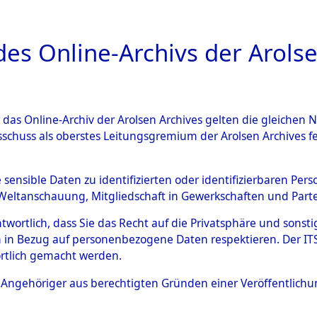
a
A
es Online-Archivs der Arolse
DIGITAL COLLEC
r das Online-Archiv der Arolsen Archives gelten die gleiche
ESCHREIBUNG
ARCHIVALE
ÜBERSICHT
BILD
sschuss als oberstes Leitungsgremium der Arolsen Archives 
g und Identifizierung der 
e sensible Daten zu identifizierten oder identifizierbaren Pe
Weltanschauung, Mitgliedschaft in Gewerkschaften und Partei
 ermordeten Häftlinge aus d
antwortlich, dass Sie das Recht auf die Privatsphäre und sons
ionslagern, Exhumierung und
 in Bezug auf personenbezogene Daten respektieren. Der ITS k
rtlich gemacht werden.
m Massengrab von Neukoppel
ls Angehöriger aus berechtigten Gründen einer Veröffentlic
: Häftlinge, Marinesoldaten, S