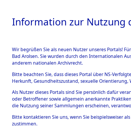
Information zur Nutzung d
Wir begrüßen Sie als neuen Nutzer unseres Portals! Fü
HOME
BESTANDSB
Bad Arolsen. Sie wurden durch den Internationalen Au
anderem nationalen Archivrecht.
BESTÄNDE
Exhumierun
Bitte beachten Sie, dass dieses Portal über NS-Verfolgt
Herkunft, Gesundheitszustand, sexuelle Orientierung, 
vorm Wald
1.
Inhaftierungsdoku
Als Nutzer dieses Portals sind Sie persönlich dafür ver
mente
Konzentrat
oder Betroffener sowie allgemein anerkannte Praktiken
5. Verschiedenes
die Nutzung seiner Sammlungen erscheinen, verantwo
Leichen i
5.3
Bitte
kontaktieren
Sie uns, wenn Sie beispielsweiser a
Todesmärsche
zustimmen.
(Holstein)
5.3.1 Alliierte
Erhebungen