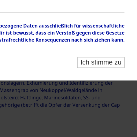
 der Versenkung der Cap
623589)
nbezogene Daten ausschließlich für wissenschaftliche
 ist bewusst, dass ein Verstoß gegen diese Gesetze
rafrechtliche Konsequenzen nach sich ziehen kann.
Ich stimme zu
g und Identifizierung der im Landkreis Neunburg
ermordeten Häftlinge aus deutschen
ionslagern, Exhumierung und Identifizierung der
 Massengrab von Neukoppel/Waldgelände in
olstein): Häftlinge, Marinesoldaten, SS- und
ehörige (betrifft die Opfer der Versenkung der Cap