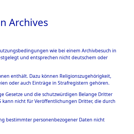
n Archives
TIONS ONLINE
n Nutzungsbedingungen wie bei einem Archivbesuch in
festgelegt und entsprechen nicht deutschem oder
im Landkreis Neunburg
rsonen enthält. Dazu können Religionszugehörigkeit,
en oder auch Einträge in Strafregistern gehören.
eutschen
tige Gesetze und die schutzwürdigen Belange Dritter
 Identifizierung der
ann nicht für Veröffentlichungen Dritter, die durch
/Waldgelände in Haffkrug
hung bestimmter personenbezogener Daten nicht
S- und