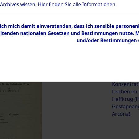
 Archives wissen.
Hier
finden Sie alle Informationen.
ehörige (betrifft die Opfer
→
0004 (84623492)
→
0097 (84
 ich mich damit einverstanden, dass ich sensible persone
tenden nationalen Gesetzen und Bestimmungen nutze. Mir
und/oder Bestimmungen st
0097 (84623589)
Übergeordnetes
Exhumierun
Dokument
vorm Wald 
Konzentrat
Leichen im
Haffkrug (H
Gestapoang
Arcona)
Inhalt