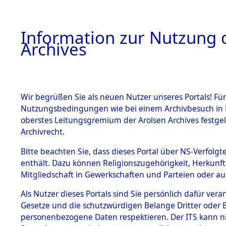
Information zur Nutzung d
Archives
HOME
BESTANDSBESCHREIBUNG
ARCHIVAL
Wir begrüßen Sie als neuen Nutzer unseres Portals! Für
Nutzungsbedingungen wie bei einem Archivbesuch in B
oberstes Leitungsgremium der Arolsen Archives festg
Archivrecht.
BESTÄNDE
Bitte beachten Sie, dass dieses Portal über NS-Verfolgte
Exhumierun
enthält. Dazu können Religionszugehörigkeit, Herkunf
Mitgliedschaft in Gewerkschaften und Parteien oder auc
Bestattung
1.
Inhaftierungsdoku
mente
Als Nutzer dieses Portals sind Sie persönlich dafür vera
auf dem E
Gesetze und die schutzwürdigen Belange Dritter oder B
5. Verschiedenes
personenbezogene Daten respektieren. Der ITS kann nic
5.3