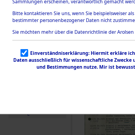
vorm Wald
Sammlungen erscheinen, verantwortlich gemacht wer
Todesmärsche
Landkreis
5.3.1 Alliierte
Bitte
kontaktieren
Sie uns, wenn Sie beispielsweiser al
Erhebungen
bestimmter personenbezogener Daten nicht zustimme
zu
Neustadt 
Todesmärsch
en
Sie möchten mehr über die Datenrichtlinie der Arolsen
Vohenstra
5.3.2
Versuchte
Identifizierun
0001 (846
Einverständniserklärung: Hiermit erkläre ic
g
Daten ausschließlich für wissenschaftliche Zwecke
5.3.3
Todesmärsch
und Bestimmungen nutze. Mir ist bewusst
e /
Identifikation
unbekannter
Toter
5.3.5
Grabermittlu
ng /
Friedhofsplän
e