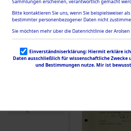
vorm Wald
Sammlungen erscheinen, verantwortlich gemacht wer
Todesmärsche
Landkreis
5.3.1 Alliierte
Bitte
kontaktieren
Sie uns, wenn Sie beispielsweiser al
Erhebungen
bestimmter personenbezogener Daten nicht zustimme
zu
Neustadt 
Todesmärsch
en
Sie möchten mehr über die Datenrichtlinie der Arolsen
Vohenstra
5.3.2
Versuchte
Identifizierun
0001 (846
Einverständniserklärung: Hiermit erkläre ic
g
Daten ausschließlich für wissenschaftliche Zwecke
5.3.3
Todesmärsch
und Bestimmungen nutze. Mir ist bewusst
e /
Identifikation
unbekannter
Toter
5.3.5
Grabermittlu
ng /
Friedhofsplän
e