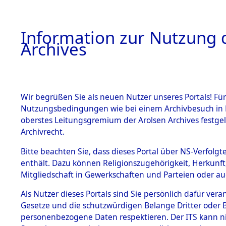
Information zur Nutzung d
Archives
HOME
BESTANDSBESCHREIBUNG
ARCHIVAL
Wir begrüßen Sie als neuen Nutzer unseres Portals! Für
Nutzungsbedingungen wie bei einem Archivbesuch in B
oberstes Leitungsgremium der Arolsen Archives festg
Archivrecht.
BESTÄNDE
Bitte beachten Sie, dass dieses Portal über NS-Verfolgte
Exhumierun
enthält. Dazu können Religionszugehörigkeit, Herkunf
Mitgliedschaft in Gewerkschaften und Parteien oder auc
Bestattung
1.
Inhaftierungsdoku
mente
Als Nutzer dieses Portals sind Sie persönlich dafür vera
auf dem E
Gesetze und die schutzwürdigen Belange Dritter oder B
5. Verschiedenes
personenbezogene Daten respektieren. Der ITS kann nic
5.3