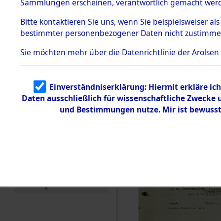
vorm Wald
Sammlungen erscheinen, verantwortlich gemacht wer
Todesmärsche
Landkreis
5.3.1 Alliierte
Bitte
kontaktieren
Sie uns, wenn Sie beispielsweiser al
Erhebungen
bestimmter personenbezogener Daten nicht zustimme
zu
Neustadt 
Todesmärsch
en
Sie möchten mehr über die Datenrichtlinie der Arolsen
Vohenstra
5.3.2
Versuchte
Identifizierun
0001 (846
Einverständniserklärung: Hiermit erkläre ic
g
Daten ausschließlich für wissenschaftliche Zwecke
5.3.3
Todesmärsch
und Bestimmungen nutze. Mir ist bewusst
e /
Identifikation
unbekannter
Toter
5.3.5
Grabermittlu
ng /
Friedhofsplän
e