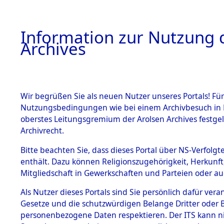
Information zur Nutzung d
Archives
HOME
BESTANDSBESCHREIBUNG
ARCHIVAL
Wir begrüßen Sie als neuen Nutzer unseres Portals! Für
Nutzungsbedingungen wie bei einem Archivbesuch in B
oberstes Leitungsgremium der Arolsen Archives festg
Archivrecht.
BESTÄNDE
Bitte beachten Sie, dass dieses Portal über NS-Verfolgte
Exhumierun
enthält. Dazu können Religionszugehörigkeit, Herkunf
Mitgliedschaft in Gewerkschaften und Parteien oder auc
Bestattung
1.
Inhaftierungsdoku
mente
Als Nutzer dieses Portals sind Sie persönlich dafür vera
auf dem E
Gesetze und die schutzwürdigen Belange Dritter oder B
5. Verschiedenes
personenbezogene Daten respektieren. Der ITS kann nic
5.3