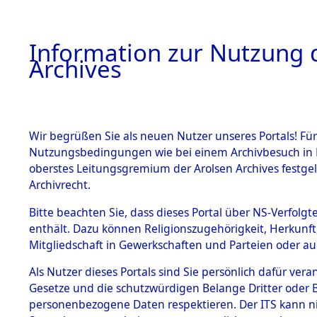
Information zur Nutzung d
Archives
HOME
BESTANDSBESCHREIBUNG
ARCHIVAL
Wir begrüßen Sie als neuen Nutzer unseres Portals! Für
Nutzungsbedingungen wie bei einem Archivbesuch in B
oberstes Leitungsgremium der Arolsen Archives festg
Archivrecht.
BESTÄNDE
Bitte beachten Sie, dass dieses Portal über NS-Verfolgte
Exhumierun
enthält. Dazu können Religionszugehörigkeit, Herkunf
Mitgliedschaft in Gewerkschaften und Parteien oder auc
Bestattung
1.
Inhaftierungsdoku
mente
Als Nutzer dieses Portals sind Sie persönlich dafür vera
auf dem E
Gesetze und die schutzwürdigen Belange Dritter oder B
5. Verschiedenes
personenbezogene Daten respektieren. Der ITS kann nic
5.3