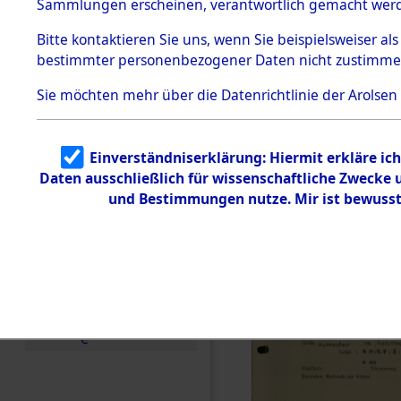
vorm Wald
Sammlungen erscheinen, verantwortlich gemacht wer
Todesmärsche
Landkreis
5.3.1 Alliierte
Bitte
kontaktieren
Sie uns, wenn Sie beispielsweiser al
Erhebungen
bestimmter personenbezogener Daten nicht zustimme
zu
Neustadt 
Todesmärsch
en
Sie möchten mehr über die Datenrichtlinie der Arolsen
Vohenstra
5.3.2
Versuchte
Identifizierun
0001 (846
Einverständniserklärung: Hiermit erkläre ic
g
Daten ausschließlich für wissenschaftliche Zwecke
5.3.3
Todesmärsch
und Bestimmungen nutze. Mir ist bewusst
e /
Identifikation
unbekannter
Toter
5.3.5
Grabermittlu
ng /
Friedhofsplän
e