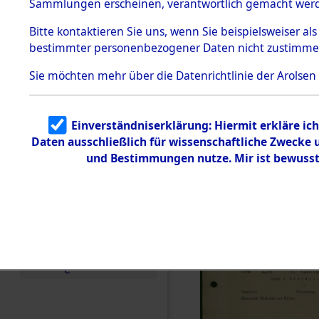
vorm Wald
Sammlungen erscheinen, verantwortlich gemacht wer
Todesmärsche
Landkreis
5.3.1 Alliierte
Bitte
kontaktieren
Sie uns, wenn Sie beispielsweiser al
Erhebungen
bestimmter personenbezogener Daten nicht zustimme
zu
Neustadt 
Todesmärsch
en
Sie möchten mehr über die Datenrichtlinie der Arolsen
Vohenstra
5.3.2
Versuchte
Identifizierun
0001 (846
Einverständniserklärung: Hiermit erkläre ic
g
Daten ausschließlich für wissenschaftliche Zwecke
5.3.3
Todesmärsch
und Bestimmungen nutze. Mir ist bewusst
e /
Identifikation
unbekannter
Toter
5.3.5
Grabermittlu
ng /
Friedhofsplän
e