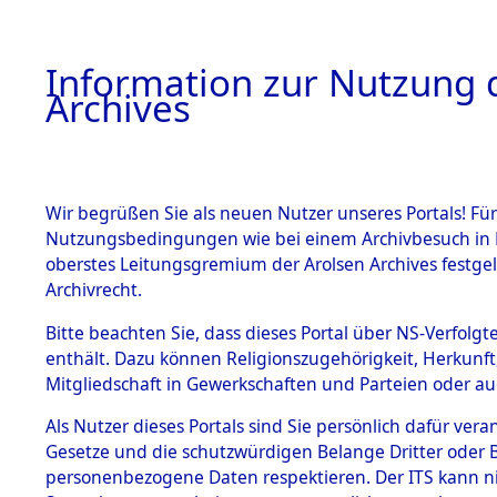
Information zur Nutzung d
Archives
HOME
BESTANDSBESCHREIBUNG
ARCHIVAL
Wir begrüßen Sie als neuen Nutzer unseres Portals! Für
Nutzungsbedingungen wie bei einem Archivbesuch in B
oberstes Leitungsgremium der Arolsen Archives festg
Archivrecht.
BESTÄNDE
Bitte beachten Sie, dass dieses Portal über NS-Verfolgte
Exhumierun
enthält. Dazu können Religionszugehörigkeit, Herkunf
Mitgliedschaft in Gewerkschaften und Parteien oder auc
Bestattung
1.
Inhaftierungsdoku
mente
Als Nutzer dieses Portals sind Sie persönlich dafür vera
auf dem E
Gesetze und die schutzwürdigen Belange Dritter oder B
5. Verschiedenes
personenbezogene Daten respektieren. Der ITS kann nic
5.3