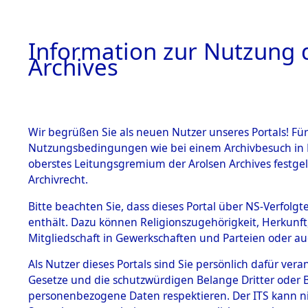
Information zur Nutzung d
Archives
HOME
BESTANDSBESCHREIBUNG
ARCHIVAL
Wir begrüßen Sie als neuen Nutzer unseres Portals! Für
Nutzungsbedingungen wie bei einem Archivbesuch in B
oberstes Leitungsgremium der Arolsen Archives festg
Archivrecht.
BESTÄNDE
Bitte beachten Sie, dass dieses Portal über NS-Verfolgte
Exhumierun
enthält. Dazu können Religionszugehörigkeit, Herkunf
Mitgliedschaft in Gewerkschaften und Parteien oder auc
Bestattung
1.
Inhaftierungsdoku
mente
Als Nutzer dieses Portals sind Sie persönlich dafür vera
auf dem E
Gesetze und die schutzwürdigen Belange Dritter oder B
5. Verschiedenes
personenbezogene Daten respektieren. Der ITS kann nic
5.3