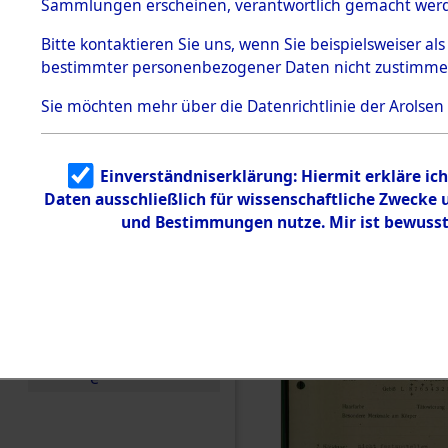
vorm Wald
Sammlungen erscheinen, verantwortlich gemacht wer
Todesmärsche
Landkreis
5.3.1 Alliierte
Bitte
kontaktieren
Sie uns, wenn Sie beispielsweiser al
Erhebungen
bestimmter personenbezogener Daten nicht zustimme
zu
Neustadt 
Todesmärsch
en
Sie möchten mehr über die Datenrichtlinie der Arolsen
Vohenstra
5.3.2
Versuchte
Identifizierun
0002 (846
Einverständniserklärung: Hiermit erkläre ic
g
Daten ausschließlich für wissenschaftliche Zwecke
5.3.3
Todesmärsch
und Bestimmungen nutze. Mir ist bewusst
e /
Identifikation
unbekannter
Toter
5.3.5
Grabermittlu
ng /
Friedhofsplän
e