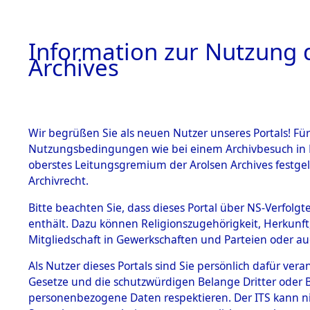
Information zur Nutzung d
Archives
HOME
BESTANDSBESCHREIBUNG
ARCHIVAL
Wir begrüßen Sie als neuen Nutzer unseres Portals! Für
Nutzungsbedingungen wie bei einem Archivbesuch in B
oberstes Leitungsgremium der Arolsen Archives festg
Archivrecht.
BESTÄNDE
Bitte beachten Sie, dass dieses Portal über NS-Verfolgte
Exhumierun
enthält. Dazu können Religionszugehörigkeit, Herkunf
Mitgliedschaft in Gewerkschaften und Parteien oder auc
Bestattung
1.
Inhaftierungsdoku
mente
Als Nutzer dieses Portals sind Sie persönlich dafür vera
auf dem E
Gesetze und die schutzwürdigen Belange Dritter oder B
5. Verschiedenes
personenbezogene Daten respektieren. Der ITS kann nic
5.3