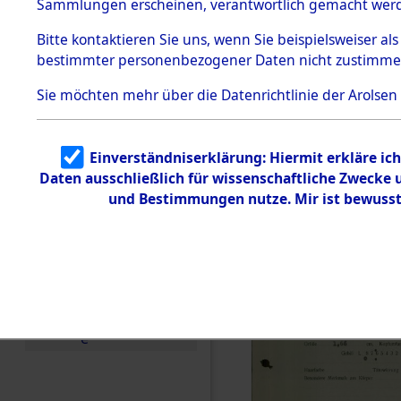
vorm Wald
Sammlungen erscheinen, verantwortlich gemacht wer
Todesmärsche
Landkreis
5.3.1 Alliierte
Bitte
kontaktieren
Sie uns, wenn Sie beispielsweiser al
Erhebungen
bestimmter personenbezogener Daten nicht zustimme
zu
Neustadt 
Todesmärsch
en
Sie möchten mehr über die Datenrichtlinie der Arolsen
Vohenstra
5.3.2
Versuchte
Identifizierun
0002 (846
Einverständniserklärung: Hiermit erkläre ic
g
Daten ausschließlich für wissenschaftliche Zwecke
5.3.3
Todesmärsch
und Bestimmungen nutze. Mir ist bewusst
e /
Identifikation
unbekannter
Toter
5.3.5
Grabermittlu
ng /
Friedhofsplän
e