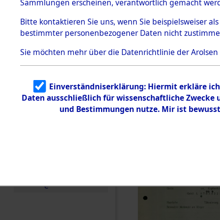
vorm Wald
Sammlungen erscheinen, verantwortlich gemacht wer
Todesmärsche
Landkreis
5.3.1 Alliierte
Bitte
kontaktieren
Sie uns, wenn Sie beispielsweiser al
Erhebungen
bestimmter personenbezogener Daten nicht zustimme
zu
Neustadt 
Todesmärsch
en
Sie möchten mehr über die Datenrichtlinie der Arolsen
Vohenstra
5.3.2
Versuchte
Identifizierun
0003 (846
Einverständniserklärung: Hiermit erkläre ic
g
Daten ausschließlich für wissenschaftliche Zwecke
5.3.3
Todesmärsch
und Bestimmungen nutze. Mir ist bewusst
e /
Identifikation
unbekannter
Toter
5.3.5
Grabermittlu
ng /
Friedhofsplän
e