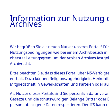
Information zur Nutzung d
Archives
HOME
BESTANDSBESCHREIBUNG
ARCHIVAL
Wir begrüßen Sie als neuen Nutzer unseres Portals! Für
Nutzungsbedingungen wie bei einem Archivbesuch in B
oberstes Leitungsgremium der Arolsen Archives festg
Archivrecht.
BESTÄNDE
Bitte beachten Sie, dass dieses Portal über NS-Verfolgte
Exhumierun
enthält. Dazu können Religionszugehörigkeit, Herkunf
Mitgliedschaft in Gewerkschaften und Parteien oder auc
Bestattung
1.
Inhaftierungsdoku
mente
Als Nutzer dieses Portals sind Sie persönlich dafür vera
auf dem E
Gesetze und die schutzwürdigen Belange Dritter oder B
5. Verschiedenes
personenbezogene Daten respektieren. Der ITS kann nic
5.3