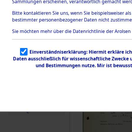
vorm Wald
Sammlungen erscheinen, verantwortlich gemacht wer
Todesmärsche
Landkreis
5.3.1 Alliierte
Bitte
kontaktieren
Sie uns, wenn Sie beispielsweiser al
Erhebungen
bestimmter personenbezogener Daten nicht zustimme
zu
Neustadt 
Todesmärsch
en
Sie möchten mehr über die Datenrichtlinie der Arolsen
Vohenstra
5.3.2
Versuchte
Identifizierun
0003 (846
Einverständniserklärung: Hiermit erkläre ic
g
Daten ausschließlich für wissenschaftliche Zwecke
5.3.3
Todesmärsch
und Bestimmungen nutze. Mir ist bewusst
e /
Identifikation
unbekannter
Toter
5.3.5
Grabermittlu
ng /
Friedhofsplän
e