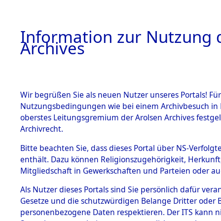
Information zur Nutzung d
Archives
HOME
BESTANDSBESCHREIBUNG
ARCHIVAL
Wir begrüßen Sie als neuen Nutzer unseres Portals! Für
Nutzungsbedingungen wie bei einem Archivbesuch in B
oberstes Leitungsgremium der Arolsen Archives festg
Archivrecht.
BESTÄNDE
Bitte beachten Sie, dass dieses Portal über NS-Verfolgte
Exhumierun
enthält. Dazu können Religionszugehörigkeit, Herkunf
Mitgliedschaft in Gewerkschaften und Parteien oder auc
Bestattung
1.
Inhaftierungsdoku
mente
Als Nutzer dieses Portals sind Sie persönlich dafür vera
auf dem E
Gesetze und die schutzwürdigen Belange Dritter oder B
5. Verschiedenes
personenbezogene Daten respektieren. Der ITS kann nic
5.3