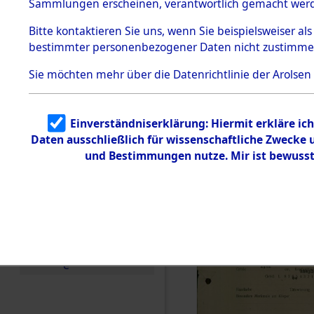
vorm Wald
Sammlungen erscheinen, verantwortlich gemacht wer
Todesmärsche
Landkreis
5.3.1 Alliierte
Bitte
kontaktieren
Sie uns, wenn Sie beispielsweiser al
Erhebungen
bestimmter personenbezogener Daten nicht zustimme
zu
Neustadt 
Todesmärsch
en
Sie möchten mehr über die Datenrichtlinie der Arolsen
Vohenstra
5.3.2
Versuchte
Identifizierun
0003 (846
Einverständniserklärung: Hiermit erkläre ic
g
Daten ausschließlich für wissenschaftliche Zwecke
5.3.3
Todesmärsch
und Bestimmungen nutze. Mir ist bewusst
e /
Identifikation
unbekannter
Toter
5.3.5
Grabermittlu
ng /
Friedhofsplän
e