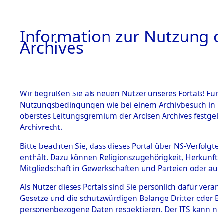
Information zur Nutzung d
Archives
HOME
BESTANDSBESCHREIBUNG
ARCHIVAL
Wir begrüßen Sie als neuen Nutzer unseres Portals! Für
Nutzungsbedingungen wie bei einem Archivbesuch in B
oberstes Leitungsgremium der Arolsen Archives festg
Archivrecht.
BESTÄNDE
Bitte beachten Sie, dass dieses Portal über NS-Verfolgte
Exhumierun
enthält. Dazu können Religionszugehörigkeit, Herkunf
Mitgliedschaft in Gewerkschaften und Parteien oder auc
Bestattung
1.
Inhaftierungsdoku
mente
Als Nutzer dieses Portals sind Sie persönlich dafür vera
auf dem E
Gesetze und die schutzwürdigen Belange Dritter oder B
5. Verschiedenes
personenbezogene Daten respektieren. Der ITS kann nic
5.3