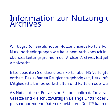
Information zur Nutzung d
Archives
HOME
BESTANDSBESCHREIBUNG
ARCHIVAL
Wir begrüßen Sie als neuen Nutzer unseres Portals! Für
Nutzungsbedingungen wie bei einem Archivbesuch in B
oberstes Leitungsgremium der Arolsen Archives festg
Archivrecht.
BESTÄNDE
Bitte beachten Sie, dass dieses Portal über NS-Verfolgte
Exhumierun
enthält. Dazu können Religionszugehörigkeit, Herkunf
Mitgliedschaft in Gewerkschaften und Parteien oder auc
Bestattung
1.
Inhaftierungsdoku
mente
Als Nutzer dieses Portals sind Sie persönlich dafür vera
auf dem E
Gesetze und die schutzwürdigen Belange Dritter oder B
5. Verschiedenes
personenbezogene Daten respektieren. Der ITS kann nic
5.3