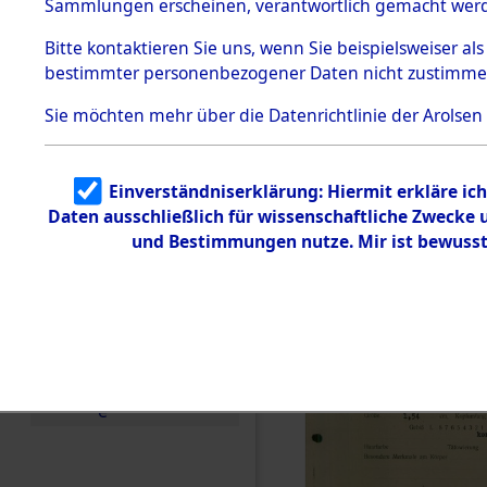
vorm Wald
Sammlungen erscheinen, verantwortlich gemacht wer
Todesmärsche
Landkreis
5.3.1 Alliierte
Bitte
kontaktieren
Sie uns, wenn Sie beispielsweiser al
Erhebungen
bestimmter personenbezogener Daten nicht zustimme
zu
Neustadt 
Todesmärsch
en
Sie möchten mehr über die Datenrichtlinie der Arolsen
Vohenstra
5.3.2
Versuchte
Identifizierun
0003 (846
Einverständniserklärung: Hiermit erkläre ic
g
Daten ausschließlich für wissenschaftliche Zwecke
5.3.3
Todesmärsch
und Bestimmungen nutze. Mir ist bewusst
e /
Identifikation
unbekannter
Toter
5.3.5
Grabermittlu
ng /
Friedhofsplän
e