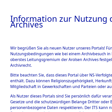
Information zur Nutzung d
Archives
HOME
BESTANDSBESCHREIBUNG
ARCHIVAL
Wir begrüßen Sie als neuen Nutzer unseres Portals! Für
Nutzungsbedingungen wie bei einem Archivbesuch in B
oberstes Leitungsgremium der Arolsen Archives festg
Archivrecht.
BESTÄNDE
Bitte beachten Sie, dass dieses Portal über NS-Verfolgte
Exhumierun
enthält. Dazu können Religionszugehörigkeit, Herkunf
Mitgliedschaft in Gewerkschaften und Parteien oder auc
Bestattung
1.
Inhaftierungsdoku
mente
Als Nutzer dieses Portals sind Sie persönlich dafür vera
auf dem E
Gesetze und die schutzwürdigen Belange Dritter oder B
5. Verschiedenes
personenbezogene Daten respektieren. Der ITS kann nic
5.3