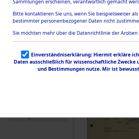
vorm Wald
Sammlungen erscheinen, verantwortlich gemacht wer
Todesmärsche
Landkreis
5.3.1 Alliierte
Bitte
kontaktieren
Sie uns, wenn Sie beispielsweiser al
Erhebungen
bestimmter personenbezogener Daten nicht zustimme
zu
Neustadt 
Todesmärsch
en
Sie möchten mehr über die Datenrichtlinie der Arolsen
Vohenstra
5.3.2
Versuchte
Identifizierun
0003 (846
Einverständniserklärung: Hiermit erkläre ic
g
Daten ausschließlich für wissenschaftliche Zwecke
5.3.3
Todesmärsch
und Bestimmungen nutze. Mir ist bewusst
e /
Identifikation
unbekannter
Toter
5.3.5
Grabermittlu
ng /
Friedhofsplän
e