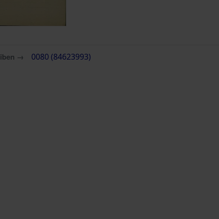
eiben →
0080 (84623993)