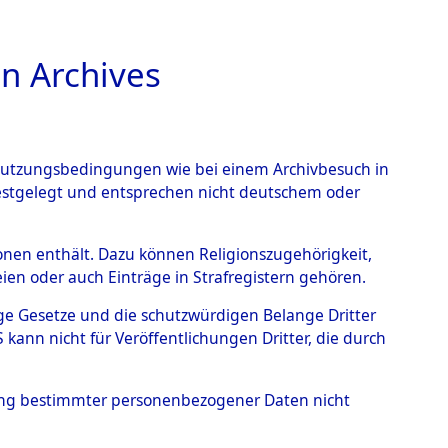
n Archives
TIONS ONLINE
n Nutzungsbedingungen wie bei einem Archivbesuch in
festgelegt und entsprechen nicht deutschem oder
attung von KZ-
rsonen enthält. Dazu können Religionszugehörigkeit,
en oder auch Einträge in Strafregistern gehören.
f in Neunburg vorm Wald
tige Gesetze und die schutzwürdigen Belange Dritter
burg vorm Wald,
ann nicht für Veröffentlichungen Dritter, die durch
uß und Regensburg
→
hung bestimmter personenbezogener Daten nicht