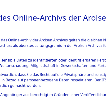
a
A
es Online-Archivs der Arolse
DIGITAL COLLEC
r das Online-Archiv der Arolsen Archives gelten die gleiche
ESCHREIBUNG
ARCHIVALE
ÜBERSICHT
BILD
sschuss als oberstes Leitungsgremium der Arolsen Archives 
g, Identifizierung und Best
e sensible Daten zu identifizierten oder identifizierbaren Pe
Weltanschauung, Mitgliedschaft in Gewerkschaften und Partei
eichen auf dem Ehrenfriedho
antwortlich, dass Sie das Recht auf die Privatsphäre und sons
ebieten der Landkreise Neun
 in Bezug auf personenbezogene Daten respektieren. Der ITS k
rtlich gemacht werden.
an der Waldnaab, Vohenstra
ls Angehöriger aus berechtigten Gründen einer Veröffentlic
23913)
→
0080 (84623993)