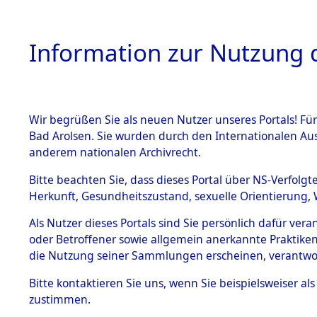
Information zur Nutzung d
Wir begrüßen Sie als neuen Nutzer unseres Portals! Fü
HOME
BESTANDSB
Bad Arolsen. Sie wurden durch den Internationalen Au
anderem nationalen Archivrecht.
BESTÄNDE
Exhumierun
Bitte beachten Sie, dass dieses Portal über NS-Verfolgt
Herkunft, Gesundheitszustand, sexuelle Orientierung, 
Häftlingsl
1.
Inhaftierungsdoku
Als Nutzer dieses Portals sind Sie persönlich dafür ver
mente
aus den G
oder Betroffener sowie allgemein anerkannte Praktiken
5. Verschiedenes
die Nutzung seiner Sammlungen erscheinen, verantwo
5.3
Neustadt 
Bitte
kontaktieren
Sie uns, wenn Sie beispielsweiser a
Todesmärsche
zustimmen.
5.3.1 Alliierte
0003 (846
Erhebungen