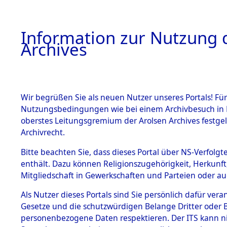
Information zur Nutzung d
Archives
HOME
BESTANDSBESCHREIBUNG
ARCHIVAL
Wir begrüßen Sie als neuen Nutzer unseres Portals! Für
Nutzungsbedingungen wie bei einem Archivbesuch in B
oberstes Leitungsgremium der Arolsen Archives festg
Archivrecht.
BESTÄNDE
Bitte beachten Sie, dass dieses Portal über NS-Verfolgte
Exhumierun
enthält. Dazu können Religionszugehörigkeit, Herkunf
Mitgliedschaft in Gewerkschaften und Parteien oder auc
Bestattung
1.
Inhaftierungsdoku
mente
Als Nutzer dieses Portals sind Sie persönlich dafür vera
auf dem E
Gesetze und die schutzwürdigen Belange Dritter oder B
5. Verschiedenes
personenbezogene Daten respektieren. Der ITS kann nic
5.3