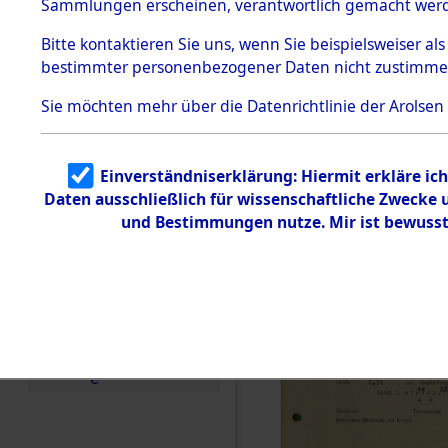
vorm Wald
Sammlungen erscheinen, verantwortlich gemacht wer
Todesmärsche
Landkreis
5.3.1 Alliierte
Bitte
kontaktieren
Sie uns, wenn Sie beispielsweiser al
Erhebungen
bestimmter personenbezogener Daten nicht zustimme
zu
Neustadt 
Todesmärsch
en
Sie möchten mehr über die Datenrichtlinie der Arolsen
Vohenstra
5.3.2
Versuchte
Identifizierun
0003 (846
Einverständniserklärung: Hiermit erkläre ic
g
Daten ausschließlich für wissenschaftliche Zwecke
5.3.3
Todesmärsch
und Bestimmungen nutze. Mir ist bewusst
e /
Identifikation
unbekannter
Toter
5.3.5
Grabermittlu
ng /
Friedhofsplän
e