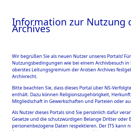
Information zur Nutzung d
Archives
HOME
BESTANDSBESCHREIBUNG
ARCHIVAL
Wir begrüßen Sie als neuen Nutzer unseres Portals! Für
Nutzungsbedingungen wie bei einem Archivbesuch in B
oberstes Leitungsgremium der Arolsen Archives festg
Archivrecht.
BESTÄNDE
Bitte beachten Sie, dass dieses Portal über NS-Verfolgte
Exhumierun
enthält. Dazu können Religionszugehörigkeit, Herkunf
Mitgliedschaft in Gewerkschaften und Parteien oder auc
Bestattung
1.
Inhaftierungsdoku
mente
Als Nutzer dieses Portals sind Sie persönlich dafür vera
auf dem E
Gesetze und die schutzwürdigen Belange Dritter oder B
5. Verschiedenes
personenbezogene Daten respektieren. Der ITS kann nic
5.3