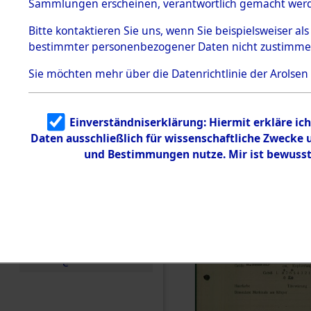
vorm Wald
Sammlungen erscheinen, verantwortlich gemacht wer
Todesmärsche
Landkreis
5.3.1 Alliierte
Bitte
kontaktieren
Sie uns, wenn Sie beispielsweiser al
Erhebungen
bestimmter personenbezogener Daten nicht zustimme
zu
Neustadt 
Todesmärsch
en
Sie möchten mehr über die Datenrichtlinie der Arolsen
Vohenstra
5.3.2
Versuchte
Identifizierun
0003 (846
Einverständniserklärung: Hiermit erkläre ic
g
Daten ausschließlich für wissenschaftliche Zwecke
5.3.3
Todesmärsch
und Bestimmungen nutze. Mir ist bewusst
e /
Identifikation
unbekannter
Toter
5.3.5
Grabermittlu
ng /
Friedhofsplän
e