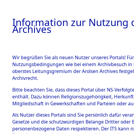
Information zur Nutzung d
Archives
HOME
BESTANDSBESCHREIBUNG
ARCHIVAL
Wir begrüßen Sie als neuen Nutzer unseres Portals! Für
Nutzungsbedingungen wie bei einem Archivbesuch in B
oberstes Leitungsgremium der Arolsen Archives festg
Archivrecht.
BESTÄNDE
Bitte beachten Sie, dass dieses Portal über NS-Verfolgte
Exhumierun
enthält. Dazu können Religionszugehörigkeit, Herkunf
Mitgliedschaft in Gewerkschaften und Parteien oder auc
Bestattung
1.
Inhaftierungsdoku
mente
Als Nutzer dieses Portals sind Sie persönlich dafür vera
auf dem E
Gesetze und die schutzwürdigen Belange Dritter oder B
5. Verschiedenes
personenbezogene Daten respektieren. Der ITS kann nic
5.3