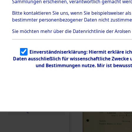
vorm Wald
Sammlungen erscheinen, verantwortlich gemacht wer
Todesmärsche
Landkreis
5.3.1 Alliierte
Bitte
kontaktieren
Sie uns, wenn Sie beispielsweiser al
Erhebungen
bestimmter personenbezogener Daten nicht zustimme
zu
Neustadt 
Todesmärsch
en
Sie möchten mehr über die Datenrichtlinie der Arolsen
Vohenstra
5.3.2
Versuchte
Identifizierun
0003 (846
Einverständniserklärung: Hiermit erkläre ic
g
Daten ausschließlich für wissenschaftliche Zwecke
5.3.3
Todesmärsch
und Bestimmungen nutze. Mir ist bewusst
e /
Identifikation
unbekannter
Toter
5.3.5
Grabermittlu
ng /
Friedhofsplän
e