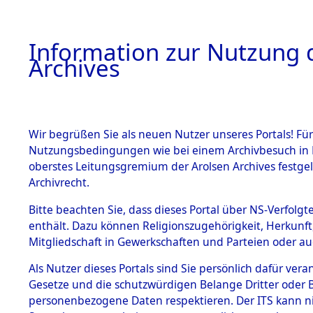
Information zur Nutzung d
Archives
HOME
BESTANDSBESCHREIBUNG
ARCHIVAL
Wir begrüßen Sie als neuen Nutzer unseres Portals! Für
Nutzungsbedingungen wie bei einem Archivbesuch in B
oberstes Leitungsgremium der Arolsen Archives festg
Archivrecht.
BESTÄNDE
Bitte beachten Sie, dass dieses Portal über NS-Verfolgte
Exhumierun
enthält. Dazu können Religionszugehörigkeit, Herkunf
Mitgliedschaft in Gewerkschaften und Parteien oder auc
Bestattung
1.
Inhaftierungsdoku
mente
Als Nutzer dieses Portals sind Sie persönlich dafür vera
auf dem E
Gesetze und die schutzwürdigen Belange Dritter oder B
5. Verschiedenes
personenbezogene Daten respektieren. Der ITS kann nic
5.3