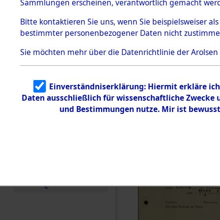
vorm Wald
Sammlungen erscheinen, verantwortlich gemacht wer
Todesmärsche
Landkreis
5.3.1 Alliierte
Bitte
kontaktieren
Sie uns, wenn Sie beispielsweiser al
Erhebungen
bestimmter personenbezogener Daten nicht zustimme
zu
Neustadt 
Todesmärsch
en
Sie möchten mehr über die Datenrichtlinie der Arolsen
Vohenstra
5.3.2
Versuchte
Identifizierun
0003 (846
Einverständniserklärung: Hiermit erkläre ic
g
Daten ausschließlich für wissenschaftliche Zwecke
5.3.3
Todesmärsch
und Bestimmungen nutze. Mir ist bewusst
e /
Identifikation
unbekannter
Toter
5.3.5
Grabermittlu
ng /
Friedhofsplän
e