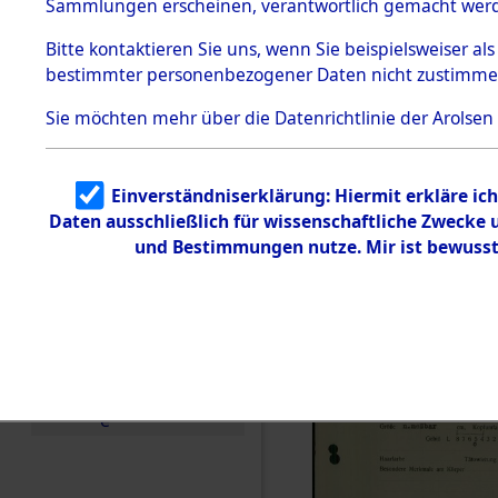
vorm Wald
Sammlungen erscheinen, verantwortlich gemacht wer
Todesmärsche
Landkreis
5.3.1 Alliierte
Bitte
kontaktieren
Sie uns, wenn Sie beispielsweiser al
Erhebungen
bestimmter personenbezogener Daten nicht zustimme
zu
Neustadt 
Todesmärsch
en
Sie möchten mehr über die Datenrichtlinie der Arolsen
Vohenstra
5.3.2
Versuchte
Identifizierun
0003 (846
Einverständniserklärung: Hiermit erkläre ic
g
Daten ausschließlich für wissenschaftliche Zwecke
5.3.3
Todesmärsch
und Bestimmungen nutze. Mir ist bewusst
e /
Identifikation
unbekannter
Toter
5.3.5
Grabermittlu
ng /
Friedhofsplän
e