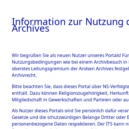
Information zur Nutzung d
Archives
HOME
BESTANDSBESCHREIBUNG
ARCHIVAL
Wir begrüßen Sie als neuen Nutzer unseres Portals! Für
Nutzungsbedingungen wie bei einem Archivbesuch in B
oberstes Leitungsgremium der Arolsen Archives festg
Archivrecht.
BESTÄNDE
Bitte beachten Sie, dass dieses Portal über NS-Verfolgte
Exhumierun
enthält. Dazu können Religionszugehörigkeit, Herkunf
Mitgliedschaft in Gewerkschaften und Parteien oder auc
Bestattung
1.
Inhaftierungsdoku
mente
Als Nutzer dieses Portals sind Sie persönlich dafür vera
auf dem E
Gesetze und die schutzwürdigen Belange Dritter oder B
5. Verschiedenes
personenbezogene Daten respektieren. Der ITS kann nic
5.3