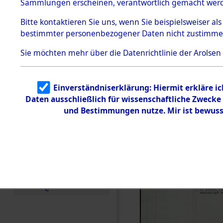
0002 (846
Sammlungen erscheinen, verantwortlich gemacht wer
Todesmärsche
5.3.1 Alliierte
Bitte
kontaktieren
Sie uns, wenn Sie beispielsweiser al
Erhebungen
bestimmter personenbezogener Daten nicht zustimme
zu
Todesmärsch
en
Sie möchten mehr über die Datenrichtlinie der Arolsen
5.3.2
Versuchte
Identifizierun
Einverständniserklärung: Hiermit erkläre i
g
Daten ausschließlich für wissenschaftliche Zweck
5.3.3
Todesmärsch
und Bestimmungen nutze. Mir ist bewuss
e /
Identifikation
unbekannter
Toter
5.3.5
Grabermittlu
ng /
Friedhofsplän
e