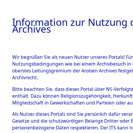
Information zur Nutzung d
Archives
HOME
BESTANDSBESCHREIBUNG
ARCHIVAL
Wir begrüßen Sie als neuen Nutzer unseres Portals! Für
Nutzungsbedingungen wie bei einem Archivbesuch in B
oberstes Leitungsgremium der Arolsen Archives festg
Archivrecht.
BESTÄNDE
Bitte beachten Sie, dass dieses Portal über NS-Verfolgte
Leichenfu
enthält. Dazu können Religionszugehörigkeit, Herkunf
Mitgliedschaft in Gewerkschaften und Parteien oder auc
Marinebau
1.
Inhaftierungsdoku
mente
Als Nutzer dieses Portals sind Sie persönlich dafür vera
(Landkreis
Gesetze und die schutzwürdigen Belange Dritter oder B
5. Verschiedenes
personenbezogene Daten respektieren. Der ITS kann nic
5.3