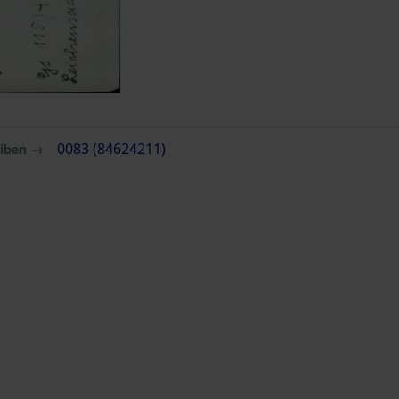
eiben →
0083 (84624211)