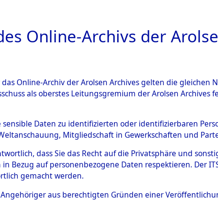
a
A
es Online-Archivs der Arolse
DIGITAL COLLEC
r das Online-Archiv der Arolsen Archives gelten die gleiche
ESCHREIBUNG
ARCHIVALE
ÜBERSICHT
BILD
sschuss als oberstes Leitungsgremium der Arolsen Archives 
nde am ehemaligen Marineba
e sensible Daten zu identifizierten oder identifizierbaren Pe
Weltanschauung, Mitgliedschaft in Gewerkschaften und Partei
hen (Landkreis Osterholz-Sc
antwortlich, dass Sie das Recht auf die Privatsphäre und sons
 in Bezug auf personenbezogene Daten respektieren. Der ITS k
)
→
0083 (84624211)
rtlich gemacht werden.
ls Angehöriger aus berechtigten Gründen einer Veröffentlic
0083 (84624211)