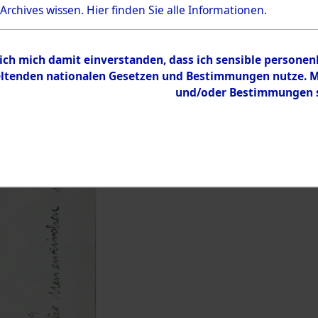
 Archives wissen.
Hier
finden Sie alle Informationen.
Übergeordnetes
Leichenfun
Dokument
Neuenkirch
 ich mich damit einverstanden, dass ich sensible persone
tenden nationalen Gesetzen und Bestimmungen nutze. Mir
Inhalt
und/oder Bestimmungen st
Zur Übersicht