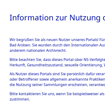
Information zur Nutzung d
Wir begrüßen Sie als neuen Nutzer unseres Portals! Fü
HOME
BESTANDSB
Bad Arolsen. Sie wurden durch den Internationalen Au
anderem nationalen Archivrecht.
BESTÄNDE
Leichenfu
Bitte beachten Sie, dass dieses Portal über NS-Verfolgt
Herkunft, Gesundheitszustand, sexuelle Orientierung, 
1.
Neuenkirc
Inhaftierungsdoku
Als Nutzer dieses Portals sind Sie persönlich dafür ver
mente
oder Betroffener sowie allgemein anerkannte Praktiken
(84624144
5. Verschiedenes
die Nutzung seiner Sammlungen erscheinen, verantwo
5.3
Bitte
kontaktieren
Sie uns, wenn Sie beispielsweiser a
Todesmärsche
zustimmen.
5.3.1 Alliierte
Erhebungen