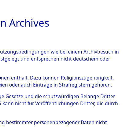
n Archives
TIONS ONLINE
n Nutzungsbedingungen wie bei einem Archivbesuch in
festgelegt und entsprechen nicht deutschem oder
ugelände bei
rsonen enthält. Dazu können Religionszugehörigkeit,
en oder auch Einträge in Strafregistern gehören.
harmbeck)
→
0002
tige Gesetze und die schutzwürdigen Belange Dritter
ann nicht für Veröffentlichungen Dritter, die durch
hung bestimmter personenbezogener Daten nicht