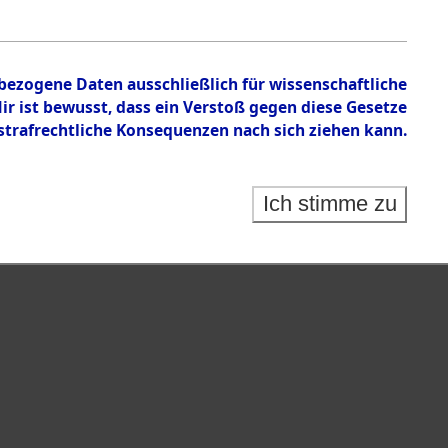
de am ehemaligen Marinebaugelände bei
en (Landkreis Osterholz-Scharmbeck)
nbezogene Daten ausschließlich für wissenschaftliche
 ist bewusst, dass ein Verstoß gegen diese Gesetze
rafrechtliche Konsequenzen nach sich ziehen kann.
Ich stimme zu