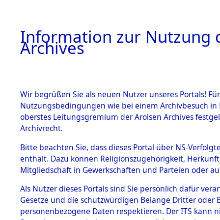
Information zur Nutzung d
Archives
HOME
BESTANDSBESCHREIBUNG
ARCHIVAL
Wir begrüßen Sie als neuen Nutzer unseres Portals! Für
Nutzungsbedingungen wie bei einem Archivbesuch in B
oberstes Leitungsgremium der Arolsen Archives festg
Archivrecht.
BESTÄNDE
Bitte beachten Sie, dass dieses Portal über NS-Verfolgte
Leichenfu
enthält. Dazu können Religionszugehörigkeit, Herkunf
Mitgliedschaft in Gewerkschaften und Parteien oder auc
Marinebau
1.
Inhaftierungsdoku
mente
Als Nutzer dieses Portals sind Sie persönlich dafür vera
(Landkreis
Gesetze und die schutzwürdigen Belange Dritter oder B
5. Verschiedenes
personenbezogene Daten respektieren. Der ITS kann nic
5.3