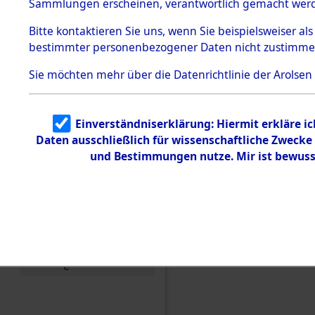
0002 (846
Sammlungen erscheinen, verantwortlich gemacht wer
Todesmärsche
5.3.1 Alliierte
Bitte
kontaktieren
Sie uns, wenn Sie beispielsweiser al
Erhebungen
bestimmter personenbezogener Daten nicht zustimme
zu
Todesmärsch
en
Sie möchten mehr über die Datenrichtlinie der Arolsen
5.3.2
Versuchte
Identifizierun
Einverständniserklärung: Hiermit erkläre i
g
Daten ausschließlich für wissenschaftliche Zweck
5.3.3
Todesmärsch
und Bestimmungen nutze. Mir ist bewuss
e /
Identifikation
unbekannter
Toter
5.3.5
Grabermittlu
ng /
Friedhofsplän
e