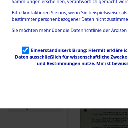
Staatsange
Sammlungen erscheinen, verantwortlich gemacht wer
Todesmärsche
der UN-Sta
5.3.1 Alliierte
Bitte
kontaktieren
Sie uns, wenn Sie beispielsweiser al
Erhebungen
bestimmter personenbezogener Daten nicht zustimme
zu
Besatzungs
Todesmärsch
en
Sie möchten mehr über die Datenrichtlinie der Arolsen
Checking")
5.3.2
Versuchte
Identifizierun
(84624331
Einverständniserklärung: Hiermit erkläre i
g
Daten ausschließlich für wissenschaftliche Zweck
5.3.3
Todesmärsch
und Bestimmungen nutze. Mir ist bewuss
e /
Identifikation
unbekannter
Toter
5.3.5
Grabermittlu
ng /
Friedhofsplän
e