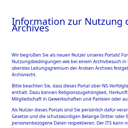
Information zur Nutzung d
Archives
HOME
BESTANDSBESCHREIBUNG
ARCHIVAL
Wir begrüßen Sie als neuen Nutzer unseres Portals! Für
Nutzungsbedingungen wie bei einem Archivbesuch in B
oberstes Leitungsgremium der Arolsen Archives festg
Archivrecht.
BESTÄNDE
Bitte beachten Sie, dass dieses Portal über NS-Verfolgte
Nachforsch
enthält. Dazu können Religionszugehörigkeit, Herkunf
Mitgliedschaft in Gewerkschaften und Parteien oder auc
zuarbeite
1.
Inhaftierungsdoku
mente
Als Nutzer dieses Portals sind Sie persönlich dafür vera
Massengrä
Gesetze und die schutzwürdigen Belange Dritter oder B
5. Verschiedenes
personenbezogene Daten respektieren. Der ITS kann nic
5.3